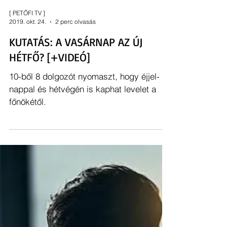
[ PETŐFI TV ]
2019. okt. 24.
2 perc olvasás
KUTATÁS: A VASÁRNAP AZ ÚJ
HÉTFŐ? [+VIDEÓ]
10-ből 8 dolgozót nyomaszt, hogy éjjel-
nappal és hétvégén is kaphat levelet a
főnökétől.