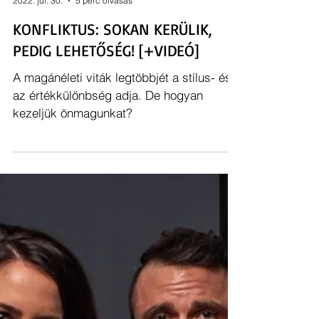
[ F. TAKÁCS ISTVÁN ]
2022. júl. 30.
5 perc olvasás
KONFLIKTUS: SOKAN KERÜLIK,
PEDIG LEHETŐSÉG! [+VIDEÓ]
A magánéleti viták legtöbbjét a stílus- és
az értékkülönbség adja. De hogyan
kezeljük önmagunkat?