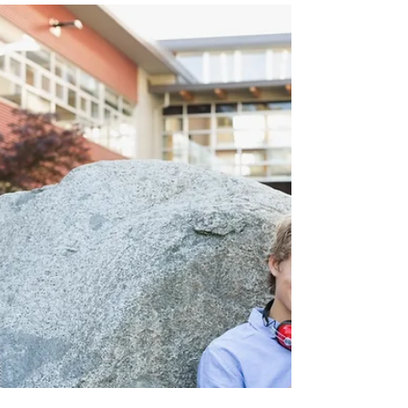
[ PETŐFI TV ]
2019. márc. 4.
2 perc olvasás
STRESSZKÖRKÉP: A FIATALOK
PARÁZNAK A LEGJOBBAN
Négyből hárman feszültek. A 20-29 év
köztieken nagy a nyomás! Van megoldás?