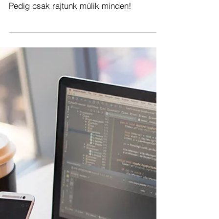
[ PETŐFI TV ]
2019. dec. 24.
2 perc olvasás
KARÁCSONY = PSZICHÉS KRÍZIS?
[+VIDEÓ]
A karácsony sokaknál pszichés krízis.
Pedig csak rajtunk múlik minden!