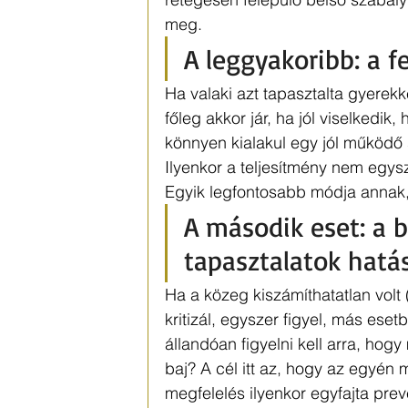
meg.
A leggyakoribb: a f
Ha valaki azt tapasztalta gyerekk
főleg akkor jár, ha jól viselkedik
könnyen kialakul egy jól működő 
Ilyenkor a teljesítmény nem egysz
Egyik legfontosabb módja annak,
A második eset: a b
tapasztalatok hatás
Ha a közeg kiszámíthatatlan volt (
kritizál, egyszer figyel, más ese
állandóan figyelni kell arra, hogy
baj? A cél itt az, hogy az egyén m
megfelelés ilyenkor egyfajta prev