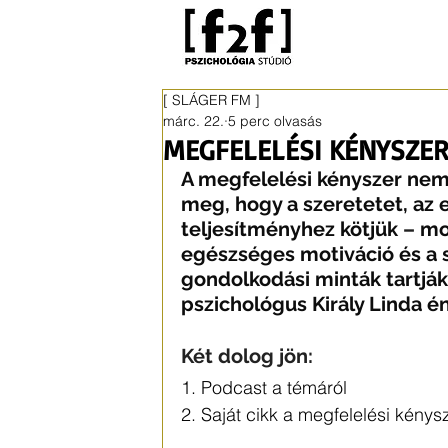
[ SLÁGER FM ]
márc. 22.
5 perc olvasás
MEGFELELÉSI KÉNYSZER
A megfelelési kényszer nem 
meg, hogy a szeretetet, az e
teljesítményhez kötjük 
–
 mo
egészséges motiváció és a 
gondolkodási minták tartják 
pszichológus Király Linda é
Két dolog jön:
1. Podcast a témáról
2. Saját cikk 
a 
megfelelési kénysz