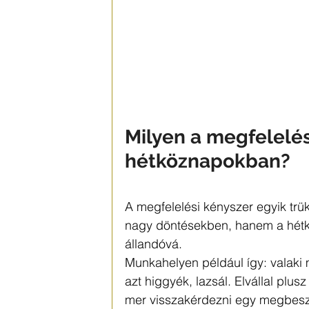
Milyen a megfelelés
hétköznapokban?
A megfelelési kényszer egyik trü
nagy döntésekben, hanem a hétkö
állandóvá.
Munkahelyen például így: valaki m
azt higgyék, lazsál. Elvállal plus
mer visszakérdezni egy megbeszé