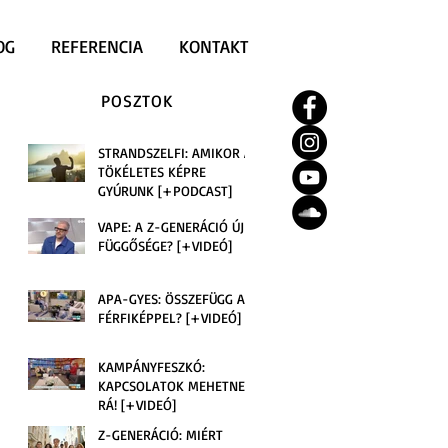
OG
REFERENCIA
KONTAKT
POSZTOK
STRANDSZELFI: AMIKOR A
TÖKÉLETES KÉPRE
GYÚRUNK [+PODCAST]
VAPE: A Z-GENERÁCIÓ ÚJ
FÜGGŐSÉGE? [+VIDEÓ]
APA-GYES: ÖSSZEFÜGG A
FÉRFIKÉPPEL? [+VIDEÓ]
KAMPÁNYFESZKÓ:
KAPCSOLATOK MEHETNEK
RÁ! [+VIDEÓ]
Z-GENERÁCIÓ: MIÉRT