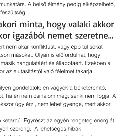
munkatárs. A belső élmény pedig elképzelhető, 
feszültség.
kori minta, hogy valaki akkor 
or igazából nemet szeretne... 
ert nem akar konfliktust, vagy épp túl sokat 
n másokat. Olyan is előfordulhat, hogy 
a másik hangulatáért és állapotáért. Ezekben a 
 az elutasítástól való félelmet takarja.
ilyen gondolatok: én vagyok a béketeremtő, 
ot, ha én nem csinálom meg, senki nem fogja. A 
kszor úgy érzi, nem lehet gyenge, mert akkor 
 kétarcú. Egyrészt az egyén rengeteg energiát 
gyon szorong.  A lehetséges hibák 