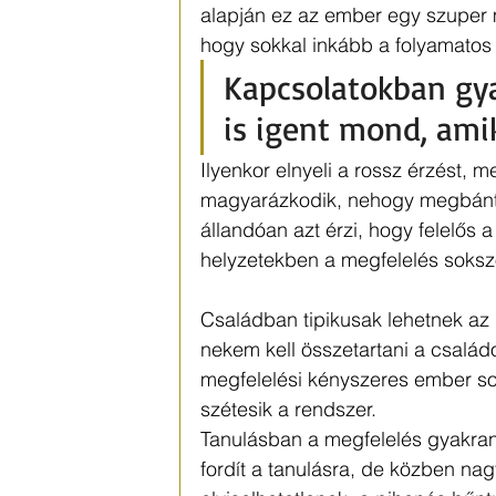
alapján ez az ember egy szuper 
hogy sokkal inkább a folyamatos 
Kapcsolatokban gya
is igent mond, amik
Ilyenkor elnyeli a rossz érzést, m
magyarázkodik, nehogy megbántso
állandóan azt érzi, hogy felelős 
helyzetekben a megfelelés sokszor
Családban tipikusak lehetnek az 
nekem kell összetartani a család
megfelelési kényszeres ember so
szétesik a rendszer.
Tanulásban a megfelelés gyakran
fordít a tanulásra, de közben na