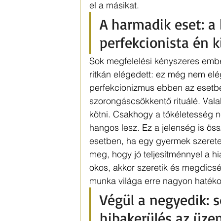
el a másikat.
A harmadik eset: a b
perfekcionista én ki
Sok megfelelési kényszeres emb
ritkán elégedett: ez még nem el
perfekcionizmus ebben az eset
szorongáscsökkentő rituálé. Vala
kötni. Csakhogy a tökéletesség nem
hangos lesz. Ez a jelenség is ös
esetben, ha egy gyermek szeretet
meg, hogy jó teljesítménnyel a hi
okos, akkor szeretik és megdicsé
munka világa erre nagyon hatékon
Végül a negyedik: s
hibakerülés az üze