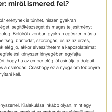
r:
 miről ismered fel?
kár erénynek is tűnhet, hiszen gyakran 
éget, segítőkészséget és magas teljesítményt 
olog. Belülről azonban gyakran egészen más a 
rheltség, bűntudat, szorongás, és az az érzés, 
 elég jó, akkor elveszíthetem a kapcsolataimat 
egfelelési kényszer lényegében egyfajta 
ri, hogy ha az ember elég jól csinálja a dolgait, 
us és a csalódás. Csakhogy ez a nyugalom többnyire 
yítani kell.
nyszerrel. Kialakulása inkább olyan, mint egy 
rendszer, amelyet az ember észrevétlenül tanul 