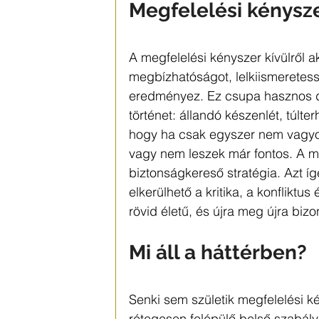
Megfelelési kénysze
A megfelelési kényszer kívülről a
megbízhatóságot, lelkiismeretess
eredményez. Ez csupa hasznos d
történet: állandó készenlét, túlte
hogy ha csak egyszer nem vagyok
vagy nem leszek már fontos. A m
biztonságkereső stratégia. Azt ígé
elkerülhető a kritika, a konflikt
rövid életű, és újra meg újra bizon
Mi áll a háttérben?
Senki sem születik megfelelési ké
rétegesen felépülő belső szabály