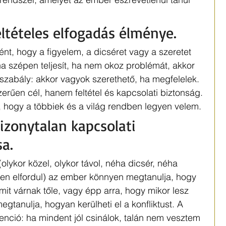
eltételes elfogadás élménye.
ént, hogy a figyelem, a dicséret vagy a szeretet 
, ha szépen teljesít, ha nem okoz problémát, akkor 
szabály: akkor vagyok szerethető, ha megfelelek. 
erűen cél, hanem feltétel és kapcsolati biztonság. 
 hogy a többiek és a világ rendben legyen velem.
izonytalan kapcsolati 
a. 
olykor közel, olykor távol, néha dicsér, néha 
tben elfordul) az ember könnyen megtanulja, hogy 
 mit várnak tőle, vagy épp arra, hogy mikor lesz 
egtanulja, hogyan kerülheti el a konfliktust. A 
enció: ha mindent jól csinálok, talán nem vesztem 