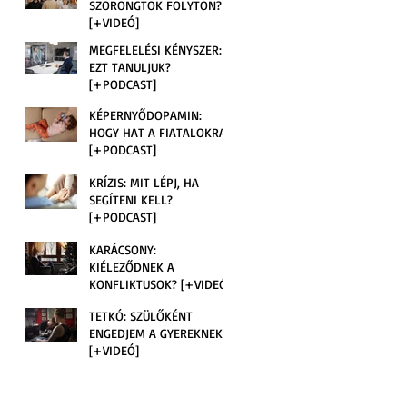
SZORONGTOK FOLYTON?
[+VIDEÓ]
MEGFELELÉSI KÉNYSZER:
EZT TANULJUK?
[+PODCAST]
KÉPERNYŐDOPAMIN:
HOGY HAT A FIATALOKRA?
[+PODCAST]
KRÍZIS: MIT LÉPJ, HA
SEGÍTENI KELL?
[+PODCAST]
KARÁCSONY:
KIÉLEZŐDNEK A
KONFLIKTUSOK? [+VIDEÓ]
TETKÓ: SZÜLŐKÉNT
ENGEDJEM A GYEREKNEK?
[+VIDEÓ]