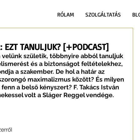
RÓLAM
SZOLGÁLTATÁS
BL
: EZT TANULJUK? [+PODCAST]
velünk születik, többnyire abból tanuljuk 
lismerést és a biztonságot feltételekhez, 
ndja a szakember. De hol a határ az 
szorongó maximalizmus között? És milyen 
fenn a belső kényszert? F. Takács István 
nekessel volt a Sláger Reggel vendége. 
erről