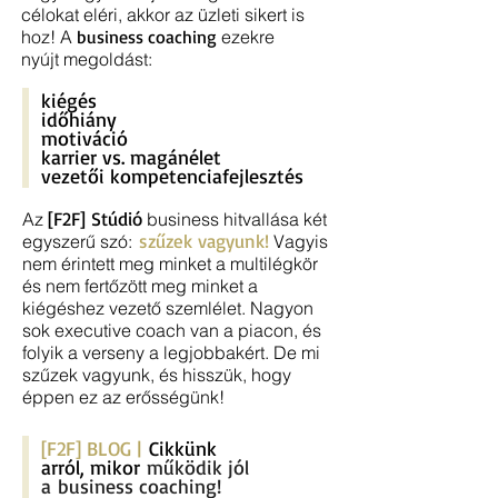
célokat eléri, akkor az üzleti sikert is
hoz! A
business coaching
ezekre
nyújt megoldást:
kiégés
idő
hiány
motiváció
karrier vs. magánélet
vezetői kompetenciafejlesztés
[F2F] Stúdió
Az
business hitvallása két
szűzek vagyunk!
egyszerű szó:
Vagyis
nem érintett meg minket a multilégkör
és nem fertőzött meg minket a
kiégéshez vezető szemlélet. Nagyon
sok executive coach van a piacon, és
folyik a verseny a legjobbakért. De mi
szűzek vagyunk, és hisszük, hogy
éppen ez az erősségünk!
[F2F] BLOG |
Cikkünk
arról, miko
r
működik jól
a
business
coaching!