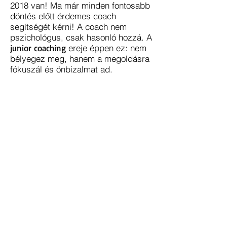
2018 van! Ma már minden fontosabb
döntés előtt érdemes coach
segítségét kérni! A coach nem
pszichológus, csak hasonló hozzá. A
junior coaching
ereje éppen ez: nem
bélyegez meg, hanem a megoldásra
fókuszál és önbizalmat ad.
Ön szülő vagy tanár?
Nem tudja a gyerek, mit kezdjen
magával? Nincsenek céljai? Nem
akar kiszakadni a családi fészek
biztonságából? Pályaválasztás és
karrierépítés előtt érdemes a
gyereket elhozni junior cachingra.
[F2F] BLOG |
Interjú
arról,
hogyan is
működik
a
junior
coaching