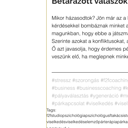
Betárazott válaszok
Mikor házasodtok? Jön már az a b
kérdésekkel bombáznak minket az
magunkban, hogy ebbe a játszmá
Szerinte azokat a konfliktusokat,
Ő azt javasolja, hogy érdemes pél
veszünk elő, ha meglepnek minke
#stressz
#szorongás
#f2fcoachi
#business
#businesscoaching
#k
#pályaválasztás
#ygeneráció
#m
#párkapcsolat
#viselkedés
#vise
Tags:
f2fstudio
pszichológia
pszichológus
ftakácsist
viselkedés
viselkedéselemző
párterápia
párka