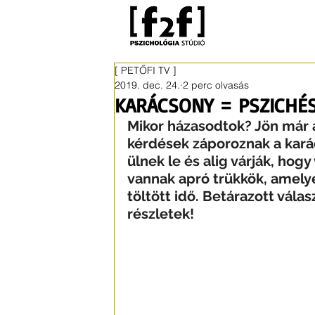
[ PETŐFI TV ]
2019. dec. 24.
2 perc olvasás
KARÁCSONY = PSZICHÉS 
Mikor házasodtok? Jön már a
kérdések záporoznak a kará
ülnek le és alig várják, hog
vannak apró trükkök, amely
töltött idő. Betárazott válas
részletek!