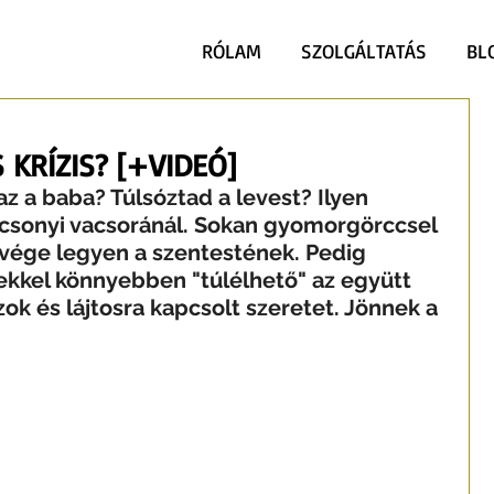
RÓLAM
SZOLGÁLTATÁS
BL
KRÍZIS? [+VIDEÓ]
z a baba? Túlsóztad a levest? Ilyen 
csonyi vacsoránál. Sokan gyomorgörccsel 
y vége legyen a szentestének. Pedig 
ekkel könnyebben "túlélhető" az együtt 
zok és lájtosra kapcsolt szeretet. Jönnek a 