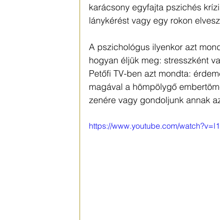
karácsony egyfajta pszichés kríz
lánykérést vagy egy rokon elvesz
A pszichológus ilyenkor azt mond
hogyan éljük meg: stresszként va
Petőfi TV-ben azt mondta: érdemes
magával a hömpölygő embertömeg 
zenére vagy gondoljunk annak az 
https://www.youtube.com/watch?v=l