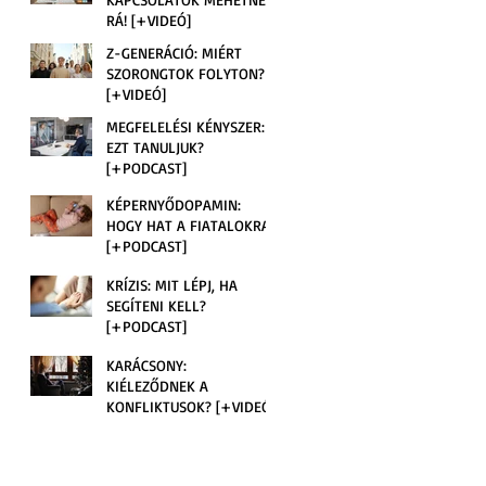
RÁ! [+VIDEÓ]
Z-GENERÁCIÓ: MIÉRT
SZORONGTOK FOLYTON?
[+VIDEÓ]
MEGFELELÉSI KÉNYSZER:
EZT TANULJUK?
[+PODCAST]
KÉPERNYŐDOPAMIN:
HOGY HAT A FIATALOKRA?
[+PODCAST]
KRÍZIS: MIT LÉPJ, HA
SEGÍTENI KELL?
[+PODCAST]
KARÁCSONY:
KIÉLEZŐDNEK A
KONFLIKTUSOK? [+VIDEÓ]