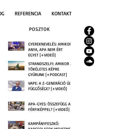
OG
REFERENCIA
KONTAKT
POSZTOK
GYEREKNEVELÉS: AMIKOR
ANYA, APA NEM ÉRT
EGYET [+VIDEÓ]
STRANDSZELFI: AMIKOR A
TÖKÉLETES KÉPRE
GYÚRUNK [+PODCAST]
VAPE: A Z-GENERÁCIÓ ÚJ
FÜGGŐSÉGE? [+VIDEÓ]
APA-GYES: ÖSSZEFÜGG A
FÉRFIKÉPPEL? [+VIDEÓ]
KAMPÁNYFESZKÓ:
KAPCSOLATOK MEHETNEK