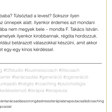
aba? Túlsóztad a levest? Sokszor ilyen 
 ünnepek alatt. Ilyenkor érdemes azt mondani 
ba nem megyek bele – mondta F. Takács István. 
 amelyek ilyenkor kirobbannak, régóta hordozzuk. 
dául betárazott válaszokkal készülni, amit akkor 
t egy-egy kínos kérdéssel.
ng
#f2fstudio
#businesscoach
#lifecoach
arrier
#tanácsadás
#generáció
#zgeneráció
unkaadó
#kiégés
#coaching
#pszichológia
lkedéselemző
#terápia
#terapeuta
ván
tanácsadás
szorongás
stressz
terápia
terapeuta
család
coaching
pcsolat