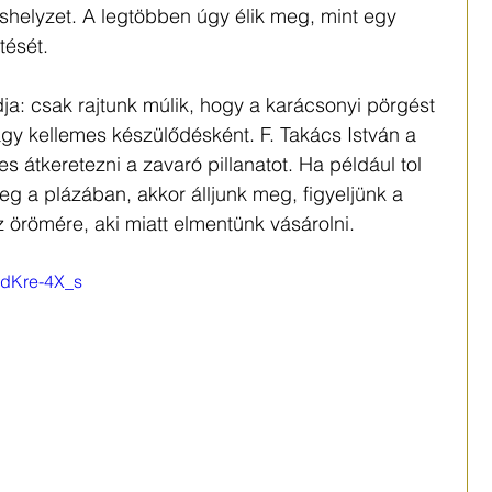
ishelyzet. A legtöbben úgy élik meg, mint egy 
tését.
ja: csak rajtunk múlik, hogy a karácsonyi pörgést 
gy kellemes készülődésként. F. Takács István a 
 átkeretezni a zavaró pillanatot. Ha például tol 
a plázában, akkor álljunk meg, figyeljünk a 
örömére, aki miatt elmentünk vásárolni.
1dKre-4X_s