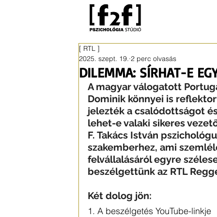
[ RTL ]
2025. szept. 19.
2 perc olvasás
DILEMMA: SÍRHAT-E EGY
A magyar válogatott Portugá
Dominik könnyei is reflekto
jelezték a csalódottságot és
lehet-e valaki sikeres vezető
F. Takács István pszichológu
szakemberhez, ami szemlélet
felvállalásáról egyre széles
beszélgettünk az RTL Regge
Két dolog jön:
1. A beszélgetés YouTube-linkje 