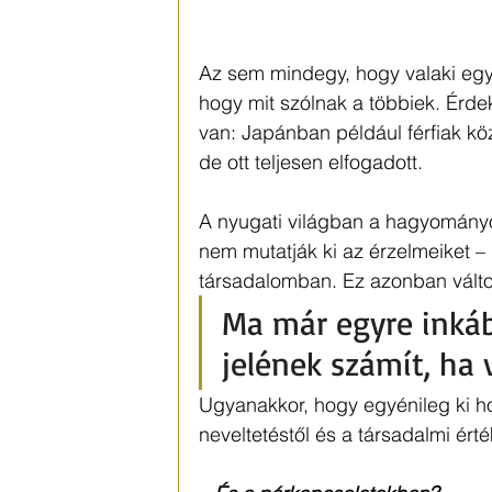
Az sem mindegy, hogy valaki egyed
hogy mit szólnak a többiek. Érd
van: Japánban például férfiak köz
de ott teljesen elfogadott.
A nyugati világban a hagyományos
nem mutatják ki az érzelmeiket –
társadalomban. Ez azonban válto
Ma már egyre inkáb
jelének számít, ha v
Ugyanakkor, hogy egyénileg ki h
neveltetéstől és a társadalmi érté