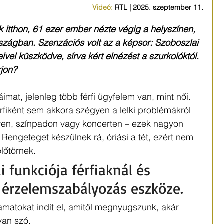
Videó: 
RTL | 2025. szeptember 11.
nk itthon, 61 ezer ember nézte végig a helyszínen, 
szágban. Szenzációs volt az a képsor: Szoboszlai 
el küszködve, sírva kért elnézést a szurkolóktól. 
rjon?
imat, jelenleg több férfi ügyfelem van, mint női. 
rfiként sem akkora szégyen a lelki problémákról 
yen, színpadon vagy koncerten – ezek nagyon 
 Rengeteget készülnek rá, óriási a tét, ezért nem 
lőtörnek. 
i funkciója férfiaknál és 
 érzelemszabályozás eszköze. 
amatokat indít el, amitől megnyugszunk, akár 
van szó.