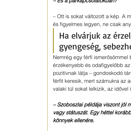
– És a párkapcsolatokban?
– Ott is sokat változott a kép. A
és figyelmes legyen, ne csak any
Ha elvárjuk az érze
gyengeség, sebezhe
Nemrég egy férfi ismerősömmel b
érzékenyebb és odafigyelőbb az át
pozitívnak látja – gondoskodó tár
férfit keresik, mert számukra az a
valaki túl sokat lelkizik, az idővel
– Szoboszlai példája viszont jól m
vagy státuszát. Egy héttel korábba
könnyek ellenére.