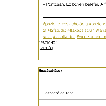
– Pontosan. Ez bőven belefér. A fé
#pszicho
#pszichológia
#pszicho
2f
#f2fstudio
#ftakacsistvan
#tan
solat
#viselkedés
#viselkedésel
[ PSZICHÓ ]
[ VIDEÓ ]
Hozzászólások
Hozzászólás írása...