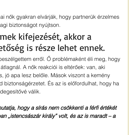
 mai nők gyakran elvárják, hogy partnerük érzelmes 
agi biztonságot nyújtson. 
lmek kifejezését, akkor a 
tőség is része lehet ennek.
eszélgettem erről. Ő problémaként éli meg, hogy 
lagnál. A nők reakciói is eltérőek: van, aki 
s, jó apa lesz belőle. Mások viszont a kemény 
d biztonságérzetet. És az is előfordulhat, hogy ha 
 idegesítővé válik.
utatja, hogy a sírás nem csökkenti a férfi értékét 
n „istencsászár király” volt, és az is maradt – a 