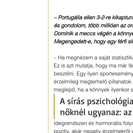
– Portugália ellen 3-2-re kikaptu
és gondolom, több millióan az or
Dominik a meccs végén a könnyeiv
Megengedett-e, hogy egy férfi sí
– Ha megnézem a saját statisztiká
Ez is azt mutatja, hogy ma már fé
beszélni. Egy ilyen sportesemén
érzelmileg megterhelő pillanatok.
meglepő, ha a könnyek ilyenkor e
A sírás pszichológia
nőknél ugyanaz: az
Idegrendszeri és hormonális foly
pozitív, akár negatív érzelmekről 