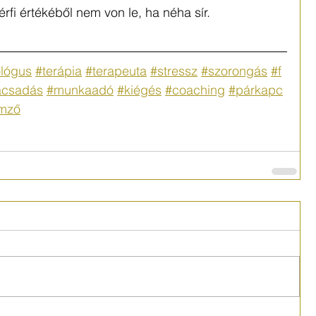
rfi értékéből nem von le, ha néha sír.
lógus
#terápia
#terapeuta
#stressz
#szorongás
#f
ácsadás
#munkaadó
#kiégés
#coaching
#párkapc
emző