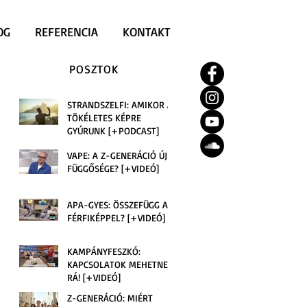
OG
REFERENCIA
KONTAKT
POSZTOK
STRANDSZELFI: AMIKOR A
TÖKÉLETES KÉPRE
GYÚRUNK [+PODCAST]
VAPE: A Z-GENERÁCIÓ ÚJ
FÜGGŐSÉGE? [+VIDEÓ]
APA-GYES: ÖSSZEFÜGG A
FÉRFIKÉPPEL? [+VIDEÓ]
KAMPÁNYFESZKÓ:
KAPCSOLATOK MEHETNEK
RÁ! [+VIDEÓ]
Z-GENERÁCIÓ: MIÉRT