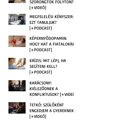
SZORONGTOK FOLYTON?
[+VIDEÓ]
MEGFELELÉSI KÉNYSZER:
EZT TANULJUK?
[+PODCAST]
KÉPERNYŐDOPAMIN:
HOGY HAT A FIATALOKRA?
[+PODCAST]
KRÍZIS: MIT LÉPJ, HA
SEGÍTENI KELL?
[+PODCAST]
KARÁCSONY:
KIÉLEZŐDNEK A
KONFLIKTUSOK? [+VIDEÓ]
TETKÓ: SZÜLŐKÉNT
ENGEDJEM A GYEREKNEK?
[+VIDEÓ]