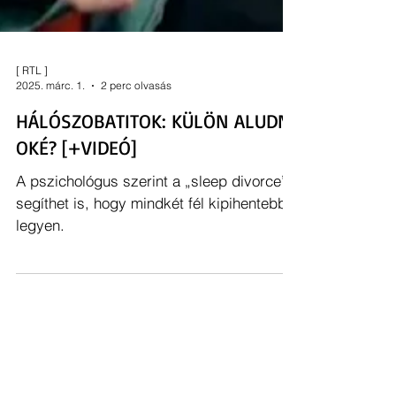
[ RTL ]
2025. márc. 1.
2 perc olvasás
HÁLÓSZOBATITOK: KÜLÖN ALUDNI
OKÉ? [+VIDEÓ]
A pszichológus szerint a „sleep divorce”