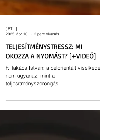
[ RTL ]
2025. ápr. 10.
3 perc olvasás
TELJESÍTMÉNYSTRESSZ: MI
OKOZZA A NYOMÁST? [+VIDEÓ]
F. Takács István: a célorientált viselkedés
nem ugyanaz, mint a
teljesítményszorongás.