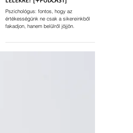
[ SLÁGER FM ]
2025. márc. 20.
2 perc olvasás
SZTÁRSÁG: HOGY HAT A HÍRNÉV A
LÉLEKRE? [+PODCAST]
Pszichológus: fontos, hogy az
értékességünk ne csak a sikereinkből
fakadjon, hanem belülről jöjjön.