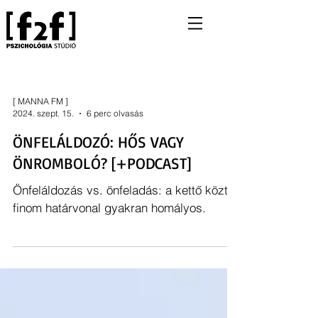
[ MANNA FM ]
2024. szept. 15.
6 perc olvasás
ÖNFELÁLDOZÓ: HŐS VAGY
ÖNROMBOLÓ? [+PODCAST]
Önfeláldozás vs. önfeladás: a kettő közti
finom határvonal gyakran homályos.