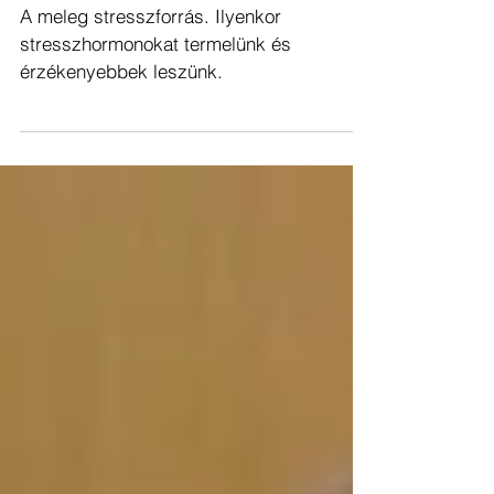
KÁNIKULA: HOGY HAT A
PSZICHÉKRE? [+VIDEÓ]
A meleg stresszforrás. Ilyenkor
stresszhormonokat termelünk és
érzékenyebbek leszünk.