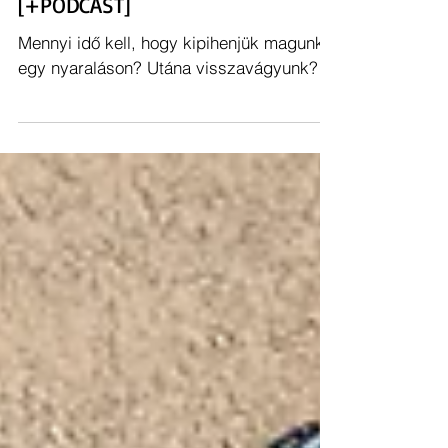
VAN NYÁR UTÁNI DEPRESSZIÓ?
[+PODCAST]
Mennyi idő kell, hogy kipihenjük magunkat
egy nyaraláson? Utána visszavágyunk?