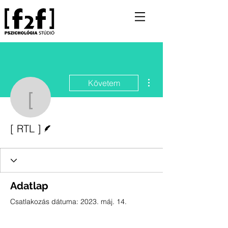
További műveletek
Követem
[ RTL ]
Szerző
[ RTL ]
Adatlap
Csatlakozás dátuma: 2023. máj. 14.