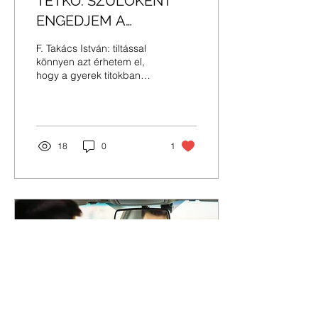
TETKÓ: SZÜLŐKÉNT
ENGEDJEM A
GYEREKNEK? [+VIDEÓ]
F. Takács István: tiltással
könnyen azt érhetem el,
hogy a gyerek titokban
„csakazértis” megcsinálja.
18
0
1