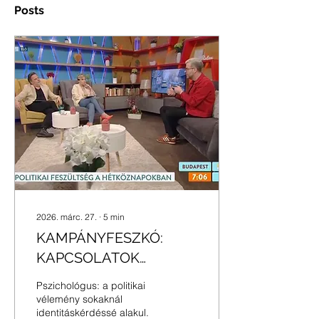
Posts
2026. márc. 27.
∙
5
min
KAMPÁNYFESZKÓ:
KAPCSOLATOK
MEHETNEK RÁ!
Pszichológus: a politikai
[+VIDEÓ]
vélemény sokaknál
identitáskérdéssé alakul.