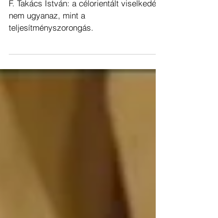
TELJESÍTMÉNYSTRESSZ: MI
OKOZZA A NYOMÁST? [+VIDEÓ]
F. Takács István: a célorientált viselkedés
nem ugyanaz, mint a
teljesítményszorongás.