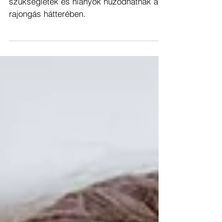
A pszichológus szerint érzelmi
szükségletek és hiányok húzódhatnak a
rajongás hátterében.