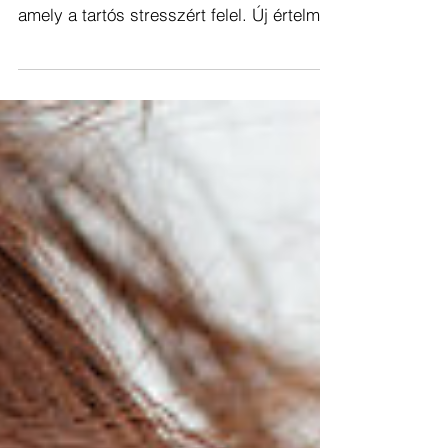
Szenzációs magyar kutatás!
Azonosították azt az agyi folyamatot,
amely a tartós stresszért felel. Új értelmet
nyer a mondás: felforr az agyv