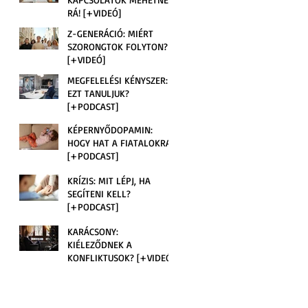
RÁ! [+VIDEÓ]
Z-GENERÁCIÓ: MIÉRT
SZORONGTOK FOLYTON?
[+VIDEÓ]
MEGFELELÉSI KÉNYSZER:
EZT TANULJUK?
[+PODCAST]
KÉPERNYŐDOPAMIN:
HOGY HAT A FIATALOKRA?
[+PODCAST]
KRÍZIS: MIT LÉPJ, HA
SEGÍTENI KELL?
[+PODCAST]
KARÁCSONY:
KIÉLEZŐDNEK A
KONFLIKTUSOK? [+VIDEÓ]