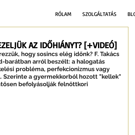
RÓLAM
SZOLGÁLTATÁS
BL
ZELJÜK AZ IDŐHIÁNYT? [+VIDEÓ]
rezzük, hogy sosincs elég időnk? F. Takács 
d-barátban arról beszélt: a halogatás 
elési probléma, perfekcionizmus vagy 
l. Szerinte a gyermekkorból hozott "kellek" 
ntősen befolyásolják felnőttkori 