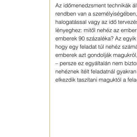
Az időmenedzsment technikák ált
rendben van a személyiségében, 
halogatással vagy az idő tervezé
lényeghez: mitől nehéz az embere
emberek 90 százaléka? Az egyik ti
hogy egy feladat túl nehéz szám
emberek azt gondolják magukról
– persze ez egyáltalán nem bizto
nehéznek ítélt feladatnál gyakra
elkezdik taszítani maguktól a fela