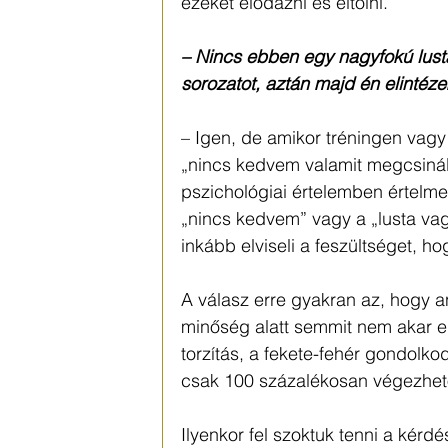
ezeket elodázni és eltolni.
– Nincs ebben egy nagyfokú lus
sorozatot, aztán majd én elinté
– Igen, de amikor tréningen vagy 
„nincs kedvem valamit megcsináln
pszichológiai értelemben értelme
„nincs kedvem” vagy a „lusta vag
inkább elviseli a feszültséget, ho
A válasz erre gyakran az, hogy a
minőség alatt semmit nem akar el
torzítás, a fekete-fehér gondolko
csak 100 százalékosan végezhető
Ilyenkor fel szoktuk tenni a kérd