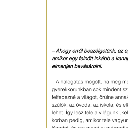
– Ahogy erről beszélgetünk, ez 
amikor egy felnőtt inkább a kana
elmenjen bevásárolni.
– A halogatás mögött, ha még m
gyerekkorunkban sok mindent szí
felfedezné a világot, örülne anna
szülők, az óvoda, az iskola, és e
lehet. Így lesz tele a világunk „ke
korban pedig, amikor tele vagyun
lázadni, és azt mondja: márpedig