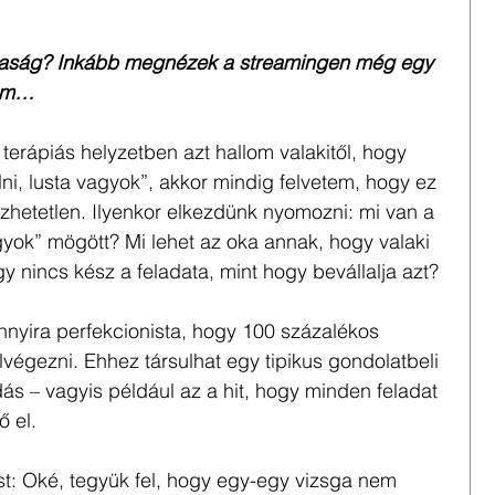
taság? Inkább megnézek a streamingen még egy 
zem…
terápiás helyzetben azt hallom valakitől, hogy 
i, lusta vagyok”, akkor mindig felvetem, hogy ez 
zhetetlen. Ilyenkor elkezdünk nyomozni: mi van a 
yok” mögött? Mi lehet az oka annak, hogy valaki 
gy nincs kész a feladata, mint hogy bevállalja azt? 
nnyira perfekcionista, hogy 100 százalékos 
végezni. Ehhez társulhat egy tipikus gondolatbeli 
dás – vagyis például az a hit, hogy minden feladat 
 el.
ést: Oké, tegyük fel, hogy egy-egy vizsga nem 