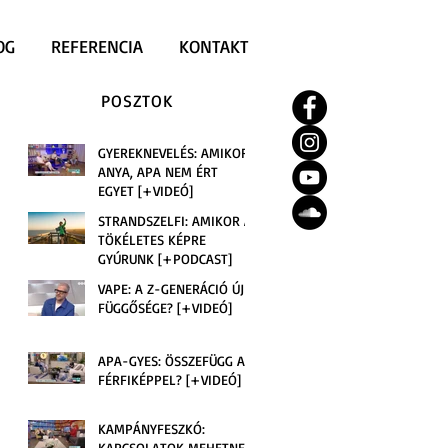
OG
REFERENCIA
KONTAKT
POSZTOK
GYEREKNEVELÉS: AMIKOR
ANYA, APA NEM ÉRT
EGYET [+VIDEÓ]
STRANDSZELFI: AMIKOR A
TÖKÉLETES KÉPRE
GYÚRUNK [+PODCAST]
VAPE: A Z-GENERÁCIÓ ÚJ
FÜGGŐSÉGE? [+VIDEÓ]
APA-GYES: ÖSSZEFÜGG A
FÉRFIKÉPPEL? [+VIDEÓ]
KAMPÁNYFESZKÓ:
KAPCSOLATOK MEHETNEK