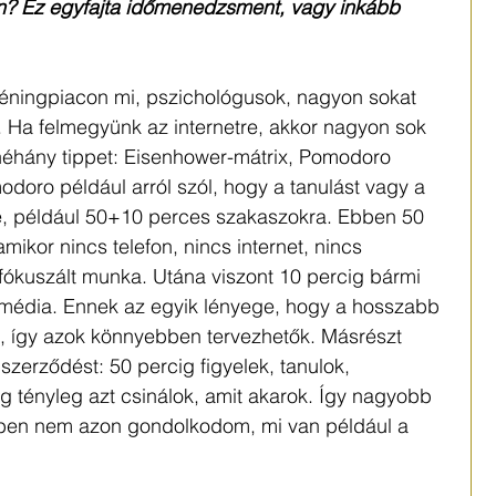
en? Ez egyfajta időmenedzsment, vagy inkább 
réningpiacon mi, pszichológusok, nagyon sokat 
 Ha felmegyünk az internetre, akkor nagyon sok 
 néhány tippet: Eisenhower-mátrix, Pomodoro 
odoro például arról szól, hogy a tanulást vagy a 
e, például 50+10 perces szakaszokra. Ebben 50 
mikor nincs telefon, nincs internet, nincs 
fókuszált munka. Utána viszont 10 percig bármi 
i média. Ennek az egyik lényege, hogy a hosszabb 
k, így azok könnyebben tervezhetők. Másrészt 
zerződést: 50 percig figyelek, tanulok, 
g tényleg azt csinálok, amit akarok. Így nagyobb 
cben nem azon gondolkodom, mi van például a 