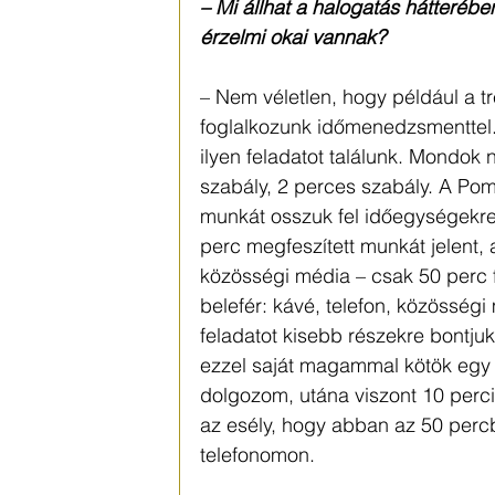
– Mi állhat a halogatás hátteréb
érzelmi okai vannak?
– Nem véletlen, hogy például a t
foglalkozunk időmenedzsmenttel.
ilyen feladatot találunk. Mondok
szabály, 2 perces szabály. A Pom
munkát osszuk fel időegységekr
perc megfeszített munkát jelent, a
közösségi média – csak 50 perc 
belefér: kávé, telefon, közösség
feladatot kisebb részekre bontju
ezzel saját magammal kötök egy s
dolgozom, utána viszont 10 perci
az esély, hogy abban az 50 per
telefonomon.