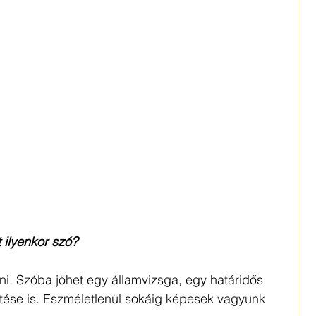
t ilyenkor szó?
i. Szóba jöhet egy államvizsga, egy határidős 
tése is. Eszméletlenül sokáig képesek vagyunk 