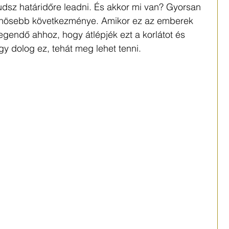
tudsz határidőre leadni. És akkor mi van? Gyorsan 
lönösebb következménye. Amikor ez az emberek 
egendő ahhoz, hogy átlépjék ezt a korlátot és 
gy dolog ez, tehát meg lehet tenni.