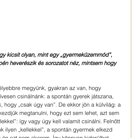
egy kicsit olyan, mint egy „gyermeküzemmód”, 
pén heverészik és sorozatot néz, mintsem hogy 
élyebbre megyünk, gyakran az van, hogy 
vesen csinálnánk: a spontán gyerek játszana, 
k, hogy „csak úgy van”. De ekkor jön a külvilág: a 
lkezdjük megtanulni, hogy ezt sem lehet, azt sem 
llekkel”: így vagy úgy kell valamit csinálni. Felnőtt 
k ilyen „kellekkel”, a spontán gyermek elkezd 
 én ezt nem akarom. Így könnyen kiderülhet, 