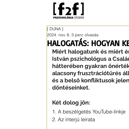
[ DUNA ]
2024. nov. 8.
3 perc olvasás
HALOGATÁS: HOGYAN KE
Miért halogatunk és miért é
István pszichológus a Csalá
hátterében gyakran önérték
alacsony frusztrációtűrés ál
és a belső konfliktusok jele
döntéseinket.
Két dolog jön:
1. A beszélgetés YouTube-linkje 
2. Az interjú leirata