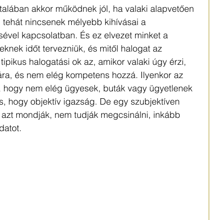
alában akkor működnek jól, ha valaki alapvetően 
tehát nincsenek mélyebb kihívásai a 
sével kapcsolatban. És ez elvezet minket a 
knek időt tervezniük, és mitől halogat az 
pikus halogatási ok az, amikor valaki úgy érzi, 
ára, és nem elég kompetens hozzá. Ilyenkor az 
, hogy nem elég ügyesek, buták vagy ügyetlenek 
s, hogy objektív igazság. De egy szubjektíven 
n azt mondják, nem tudják megcsinálni, inkább 
datot.