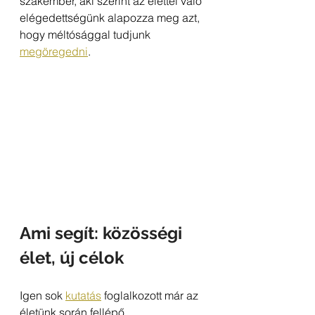
szakember, aki szerint az élettel való 
elégedettségünk alapozza meg azt, 
hogy méltósággal tudjunk 
megöregedni
.
Ami segít: közösségi 
élet, új célok
Igen sok 
kutatás
 foglalkozott már az 
életünk során fellépő 