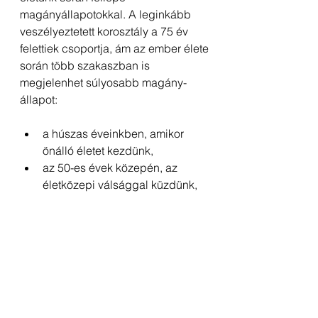
magányállapotokkal. A leginkább 
veszélyeztetett korosztály a 75 év 
felettiek csoportja, ám az ember élete 
során több szakaszban is 
megjelenhet súlyosabb magány-
állapot:
a húszas éveinkben, amikor 
önálló életet kezdünk,
az 50-es évek közepén, az 
életközepi válsággal küzdünk, 
valamint
a nyugdíjas kor eljövetelével, 
különösen a társ elvesztése után.
Jelenleg hozzávetőlegesen több 
mint 170.000 80 év feletti, 
egyedülálló idős ember él 