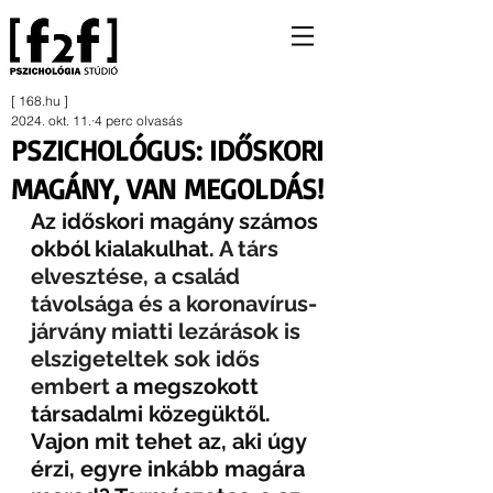
[ 168.hu ]
2024. okt. 11.
4 perc olvasás
PSZICHOLÓGUS: IDŐSKORI
MAGÁNY, VAN MEGOLDÁS!
Az időskori magány számos 
okból kialakulhat. 
A társ 
elvesztése, a család 
távolsága és a koronavírus-
járvány miatti lezárások is 
elszigeteltek sok idős 
embert
 a megszokott 
társadalmi közegüktől. 
Vajon mit tehet az, aki úgy 
érzi, egyre inkább magára 