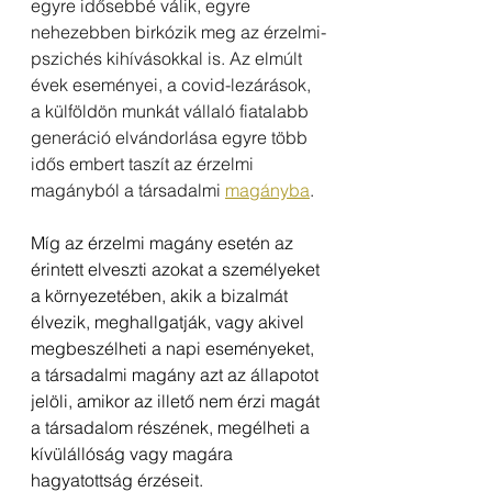
egyre idősebbé válik, egyre 
nehezebben birkózik meg az érzelmi-
pszichés kihívásokkal is. Az elmúlt 
évek eseményei, a covid-lezárások, 
a külföldön munkát vállaló fiatalabb 
generáció elvándorlása egyre több 
idős embert taszít az érzelmi 
magányból a társadalmi 
magányba
.
Míg az érzelmi magány esetén az 
érintett elveszti azokat a személyeket 
a környezetében, akik a bizalmát 
élvezik, meghallgatják, vagy akivel 
megbeszélheti a napi eseményeket, 
a társadalmi magány azt az állapotot 
jelöli, amikor az illető nem érzi magát 
a társadalom részének, megélheti a 
kívülállóság vagy magára 
hagyatottság érzéseit.