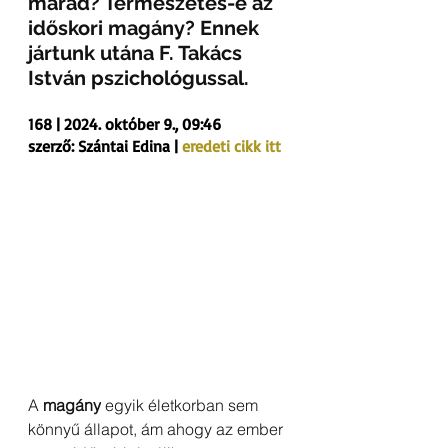
marad? Természetes-e az 
időskori magány? Ennek 
jártunk utána F. Takács 
István pszichológussal.
168 | 2024. október 9., 09:46
szerző: Szántai Edina | 
eredeti cikk itt
A 
magány
 egyik életkorban sem 
könnyű állapot, ám ahogy az ember 