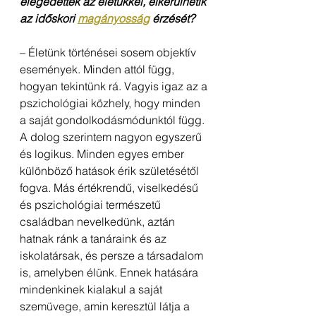
elégedettek az életükkel, elkerülhetik 
az időskori 
magányosság
 érzését?
– Életünk történései sosem objektív 
események. Minden attól függ, 
hogyan tekintünk rá. Vagyis igaz az a 
pszichológiai közhely, hogy minden 
a saját gondolkodásmódunktól függ. 
A dolog szerintem nagyon egyszerű 
és logikus. Minden egyes ember 
különböző hatások érik születésétől 
fogva. Más értékrendű, viselkedésű 
és pszichológiai természetű 
családban nevelkedünk, aztán 
hatnak ránk a tanáraink és az 
iskolatársak, és persze a társadalom 
is, amelyben élünk. Ennek hatására 
mindenkinek kialakul a saját 
szemüvege, amin keresztül látja a 