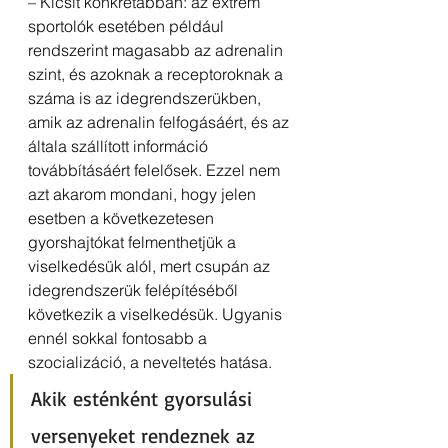
– Kicsit konkrétabban: az extrém 
sportolók esetében például 
rendszerint magasabb az adrenalin 
szint, és azoknak a receptoroknak a 
száma is az idegrendszerükben, 
amik az adrenalin felfogásáért, és az 
általa szállított információ 
továbbításáért felelősek. Ezzel nem 
azt akarom mondani, hogy jelen 
esetben a következetesen 
gyorshajtókat felmenthetjük a 
viselkedésük alól, mert csupán az 
idegrendszerük felépítéséből 
következik a viselkedésük. Ugyanis 
ennél sokkal fontosabb a 
szocializáció, a neveltetés hatása.
Akik esténként gyorsulási 
versenyeket rendeznek az 