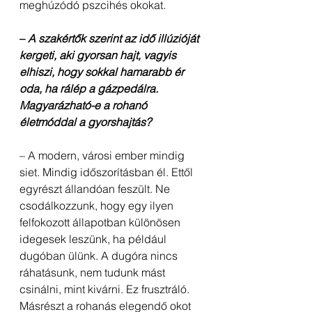
meghúzódó pszcihés okokat.
– 
A szakértők szerint az idő illúzióját 
kergeti, aki gyorsan hajt, vagyis 
elhiszi, hogy sokkal hamarabb ér 
oda, ha rálép a gázpedálra. 
Magyarázható-e a rohanó 
életmóddal a 
gyorshajtás
?
– A modern, városi ember mindig 
siet. Mindig időszorításban él. Ettől 
egyrészt állandóan feszült. Ne 
csodálkozzunk, hogy egy ilyen 
felfokozott állapotban különösen 
idegesek leszünk, ha például 
dugóban ülünk. A dugóra nincs 
ráhatásunk, nem tudunk mást 
csinálni, mint kivárni. Ez frusztráló. 
Másrészt a rohanás elegendő okot 