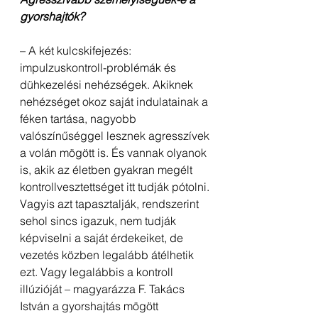
gyorshajtók?
– A két kulcskifejezés: 
impulzuskontroll-problémák és 
dühkezelési nehézségek. Akiknek 
nehézséget okoz saját indulatainak a 
féken tartása, nagyobb 
valószínűséggel lesznek agresszívek 
a volán mögött is. És vannak olyanok 
is, akik az életben gyakran megélt 
kontrollvesztettséget itt tudják pótolni. 
Vagyis azt tapasztalják, rendszerint 
sehol sincs igazuk, nem tudják 
képviselni a saját érdekeiket, de 
vezetés közben legalább átélhetik 
ezt. Vagy legalábbis a kontroll 
illúzióját – magyarázza F. Takács 
István a gyorshajtás mögött 