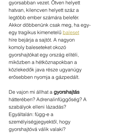
gyorsabban vezet. Ötven helyett 
hatvan, kilencven helyett száz a 
legtöbb ember számára belefér. 
Akkor döbbenünk csak meg, ha egy-
egy tragikus kimenetelű 
baleset
híre bejárja a sajtót. A nagyon 
komoly baleseteket okozó 
gyorshajtókat egy ország elítéli, 
miközben a hétköznapokban a 
közlekedők java része ugyanúgy 
erősebben nyomja a gázpedált. 
De vajon mi állhat a 
gyorshajtás
hátterében? Adrenalinfüggőség? A 
szabályok elleni lázadás? 
Egyáltalán: függ-e a 
személyiségjegyektől, hogy 
gyorshajtóvá válik valaki?