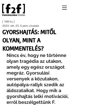
[ 168.hu ]
2024. okt. 23.
5 perc olvasás
GYORSHAJTÁS: MITŐL
OLYAN, MINT A
KOMMENTELÉS?
Nincs év, hogy ne történne 
olyan tragédia az utakon, 
amely egy egész országot 
megráz. Gyorsulási 
versenyek a közutakon, 
autópálya-rallyk szedik az 
áldozataikat. Hogy mik a 
gyorshajtás lelki motivációi, 
erről beszélgettünk F. 