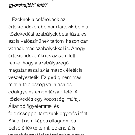
gyorshajtók” felé?
– Ezeknek a sofőröknek az 
értékrendszerébe nem tartozik bele a 
közlekedési szabályok betartása, és 
azt is valószínűnek tartom, hasonlóan 
vannak más szabályokkal is. Ahogy 
értékrendszerüknek az sem lett 
része, hogy a szabályszegő 
magatartással akár mások életét is 
veszélyeztetik. Ez pedig nem más, 
mint a felelősség vállalása és 
odafigyelés embertársaik felé. A 
közlekedés egy közösségi műfaj. 
Állandó figyelemmel és 
felelősséggel tartozunk egymás iránt. 
Aki ezt nem képes elfogadni és 
belső értékké tenni, potenciális 
veszélyforrást jelent másokra nézve. 