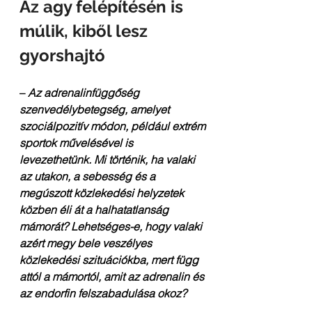
Az agy felépítésén is 
múlik, kiből lesz 
gyorshajtó
– 
Az adrenalinfüggőség 
szenvedélybetegség, amelyet 
szociálpozitív módon, például extrém 
sportok művelésével is 
levezethetünk. Mi történik, ha valaki 
az utakon, a sebesség és a 
megúszott közlekedési helyzetek 
közben éli át a halhatatlanság 
mámorát? Lehetséges-e, hogy valaki 
azért megy bele veszélyes 
közlekedési szituációkba, mert függ 
attól a mámortól, amit az adrenalin és 
az endorfin felszabadulása okoz?