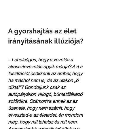
A gyorshajtás az élet 
irányításának illúziója?
– 
Lehetséges, hogy a vezetés a 
stresszlevezetés egyik módja? Azt a 
fusztrációt csökkenti az ember, hogy 
ha máshol nem is, de az utakon „ő 
diktál”? Gondoljunk csak az 
autópályákon villogó, büntetőfékező 
sofőrökre. Számomra ennek az az 
üzenete, hogy nem számít, hogy 
elveszted-e az életedet, én mondom 
meg, hogy mit tehetsz és mit nem. 
Agresszívabb személyiségűek-e a 