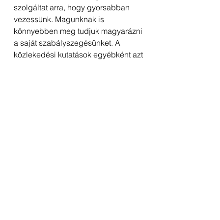
szolgáltat arra, hogy gyorsabban 
vezessünk. Magunknak is 
könnyebben meg tudjuk magyarázni 
a saját szabályszegésünket. A 
közlekedési kutatások egyébként azt 
mutatják, hogy a gyorsabb vezetés 
csupán néhány perc időspórolást 
eredményez, viszont 
megsokszorozza a lehetséges 
balesetek kialakulásának 
valószínűségét. 