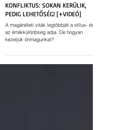
[ F. TAKÁCS ISTVÁN ]
2022. júl. 30.
5 perc olvasás
KONFLIKTUS: SOKAN KERÜLIK,
PEDIG LEHETŐSÉG! [+VIDEÓ]
A magánéleti viták legtöbbjét a stílus- és
az értékkülönbség adja. De hogyan
kezeljük önmagunkat?