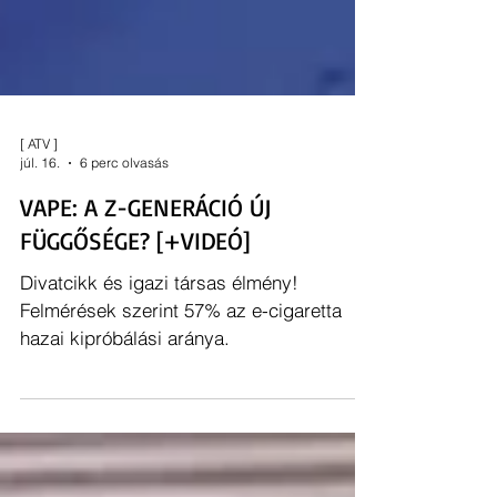
[ ATV ]
júl. 16.
6 perc olvasás
VAPE: A Z-GENERÁCIÓ ÚJ
FÜGGŐSÉGE? [+VIDEÓ]
Divatcikk és igazi társas élmény!
Felmérések szerint 57% az e-cigaretta
hazai kipróbálási aránya.