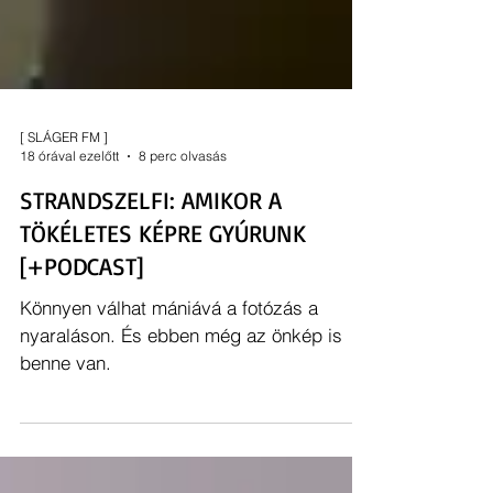
[ SLÁGER FM ]
18 órával ezelőtt
8 perc olvasás
STRANDSZELFI: AMIKOR A
TÖKÉLETES KÉPRE GYÚRUNK
[+PODCAST]
Könnyen válhat mániává a fotózás a
nyaraláson. És ebben még az önkép is
benne van.