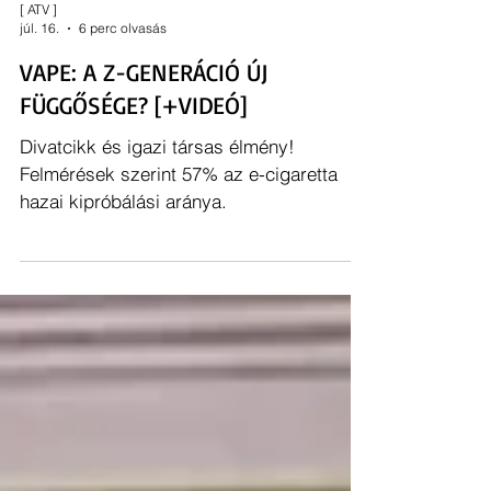
[ ATV ]
júl. 16.
6 perc olvasás
VAPE: A Z-GENERÁCIÓ ÚJ
FÜGGŐSÉGE? [+VIDEÓ]
Divatcikk és igazi társas élmény!
Felmérések szerint 57% az e-cigaretta
hazai kipróbálási aránya.