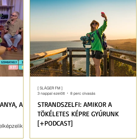
[ SLÁGER FM ]
3 nappal ezelőtt
8 perc olvasás
ANYA, APA
STRANDSZELFI: AMIKOR A
TÖKÉLETES KÉPRE GYÚRUNK
[+PODCAST]
lképzelik,
erekkel
Könnyen válhat mániává a fotózás a