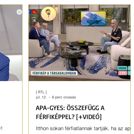
nyaraláson. És ebben még az önkép is
benne van.
[ RTL ]
júl. 12.
6 perc olvasás
APA-GYES: ÖSSZEFÜGG A
FÉRFIKÉPPEL? [+VIDEÓ]
y!
Itthon sokan férfiatlannak tartják, ha az apa