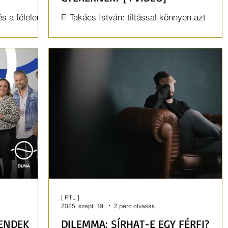
és a félelem
F. Takács István: tiltással könnyen azt
 a krízis.
érhetem el, hogy a gyerek titokban
„csakazértis” megcsinálja.
[ RTL ]
2025. szept. 19.
2 perc olvasás
RENDEK
DILEMMA: SÍRHAT-E EGY FÉRFI?