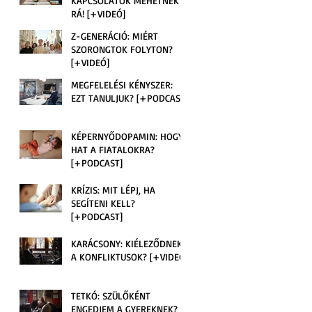
KAPCSOLATOK MEHETNEK
RÁ! [+VIDEÓ]
Z-GENERÁCIÓ: MIÉRT
SZORONGTOK FOLYTON?
[+VIDEÓ]
MEGFELELÉSI KÉNYSZER:
EZT TANULJUK? [+PODCAST]
KÉPERNYŐDOPAMIN: HOGY
HAT A FIATALOKRA?
[+PODCAST]
KRÍZIS: MIT LÉPJ, HA
SEGÍTENI KELL?
[+PODCAST]
KARÁCSONY: KIÉLEZŐDNEK
A KONFLIKTUSOK? [+VIDEÓ]
TETKÓ: SZÜLŐKÉNT
ENGEDJEM A GYEREKNEK?