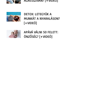
AGRESSZÍVAN? [+VIDEÓ]
?
DETOX: LETEGYÜK A
MUNKÁT A NYARALÁSON?
[+VIDEÓ]
APÁVÁ VÁLNI 50 FELETT:
ÖNZŐSÉG? [+VIDEÓ]