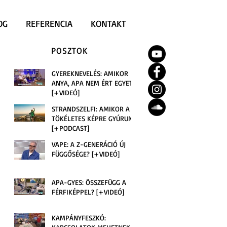
OG
REFERENCIA
KONTAKT
POSZTOK
GYEREKNEVELÉS: AMIKOR
ANYA, APA NEM ÉRT EGYET
[+VIDEÓ]
STRANDSZELFI: AMIKOR A
TÖKÉLETES KÉPRE GYÚRUNK
[+PODCAST]
VAPE: A Z-GENERÁCIÓ ÚJ
FÜGGŐSÉGE? [+VIDEÓ]
APA-GYES: ÖSSZEFÜGG A
FÉRFIKÉPPEL? [+VIDEÓ]
KAMPÁNYFESZKÓ: