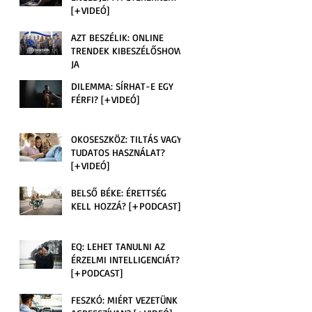
[+VIDEÓ]
AZT BESZÉLIK: ONLINE
TRENDEK KIBESZÉLŐSHOW-
JA
DILEMMA: SÍRHAT-E EGY
FÉRFI? [+VIDEÓ]
OKOSESZKÖZ: TILTÁS VAGY
TUDATOS HASZNÁLAT?
[+VIDEÓ]
BELSŐ BÉKE: ÉRETTSÉG
KELL HOZZÁ? [+PODCAST]
EQ: LEHET TANULNI AZ
ÉRZELMI INTELLIGENCIÁT?
[+PODCAST]
FESZKÓ: MIÉRT VEZETÜNK