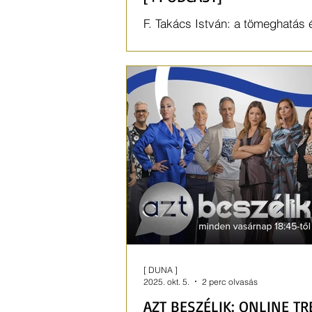
F. Takács István: a tömeghatás 
ugyanakkora akadály, mint maga
[ DUNA ]
2025. okt. 5.
2 perc olvasás
AZT BESZÉLIK: ONLINE T