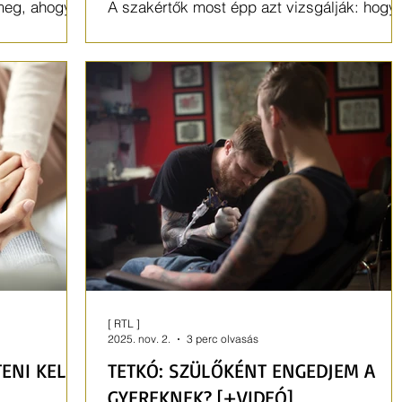
meg, ahogy a
A szakértők most épp azt vizsgálják: hogy
ünkhöz kötik.
lehet a valóság újra érdekesebb, mint a
képernyő?
[ RTL ]
2025. nov. 2.
3 perc olvasás
TENI KELL?
TETKÓ: SZÜLŐKÉNT ENGEDJEM A
GYEREKNEK? [+VIDEÓ]