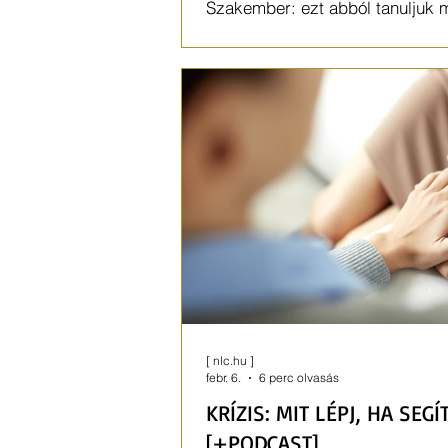
Szakember: ezt abból tanuljuk 
szeretetet mások a teljesítmény
[ nlc.hu ]
febr. 6.
6 perc olvasás
KRÍZIS: MIT LÉPJ, HA SEGÍ
[+PODCAST]