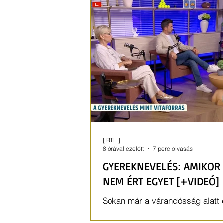
[ RTL ]
8 órával ezelőtt
7 perc olvasás
GYEREKNEVELÉS: AMIKOR 
NEM ÉRT EGYET [+VIDEÓ]
Sokan már a várandósság alatt e
milyen szülők lesznek. De a gy