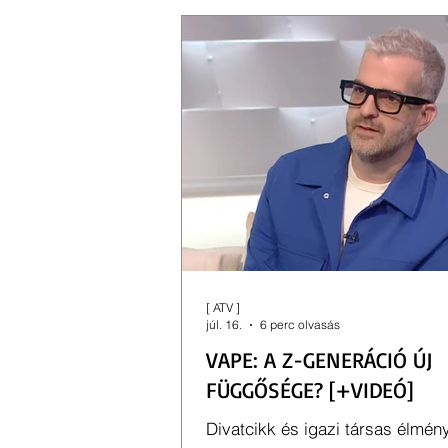
konfliktusok is jönnek.
[ ATV ]
júl. 16.
6 perc olvasás
VAPE: A Z-GENERÁCIÓ ÚJ
FÜGGŐSÉGE? [+VIDEÓ]
Divatcikk és igazi társas élmén