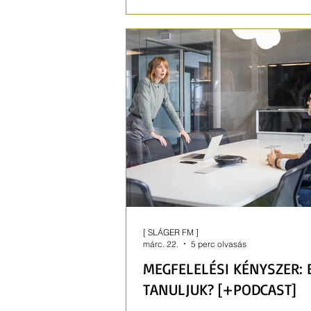
Felmérések szerint 57% az e-cig
kipróbálási aránya.
[ SLÁGER FM ]
márc. 22.
5 perc olvasás
MEGFELELÉSI KÉNYSZER: 
TANULJUK? [+PODCAST]