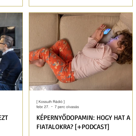
aretta hazai
marad otthon gyesen a gyerekkel. De miért
[ Kossuth Rádió ]
febr. 27.
7 perc olvasás
EZT
KÉPERNYŐDOPAMIN: HOGY HAT A
FIATALOKRA? [+PODCAST]