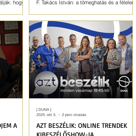
álják: hogyan
F. Takács István: a tömeghatás és a félelem
, mint a
ugyanakkora akadály, mint maga a krízis.
[ DUNA ]
2025. okt. 5.
2 perc olvasás
DJEM A
AZT BESZÉLIK: ONLINE TRENDEK
KIBESZÉLŐSHOW-JA