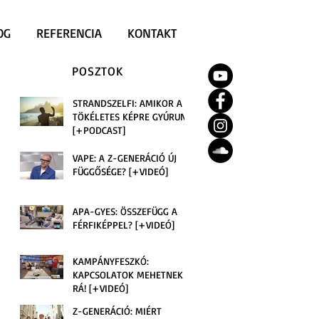
OG
REFERENCIA
KONTAKT
POSZTOK
STRANDSZELFI: AMIKOR A
TÖKÉLETES KÉPRE GYÚRUNK
[+PODCAST]
VAPE: A Z-GENERÁCIÓ ÚJ
FÜGGŐSÉGE? [+VIDEÓ]
APA-GYES: ÖSSZEFÜGG A
FÉRFIKÉPPEL? [+VIDEÓ]
KAMPÁNYFESZKÓ:
KAPCSOLATOK MEHETNEK
RÁ! [+VIDEÓ]
Z-GENERÁCIÓ: MIÉRT