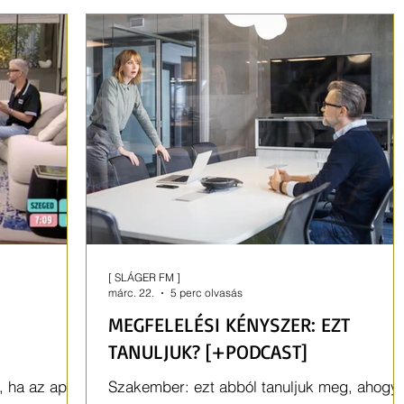
kipróbálási aránya.
nkép is
[ SLÁGER FM ]
márc. 22.
5 perc olvasás
MEGFELELÉSI KÉNYSZER: EZT
TANULJUK? [+PODCAST]
k, ha az apa
Szakember: ezt abból tanuljuk meg, ahogy 