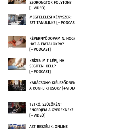
SZORONGTOK FOLYTON?
[+VIDEÓ]
MEGFELELÉSI KÉNYSZER:
EZT TANULJUK? [+PODCAST]
KÉPERNYŐDOPAMIN: HOGY
HAT A FIATALOKRA?
[+PODCAST]
KRÍZIS: MIT LÉPJ, HA
SEGÍTENI KELL?
[+PODCAST]
KARÁCSONY: KIÉLEZŐDNEK
A KONFLIKTUSOK? [+VIDEÓ]
TETKÓ: SZÜLŐKÉNT
ENGEDJEM A GYEREKNEK?
[+VIDEÓ]
i
AZT BESZÉLIK: ONLINE