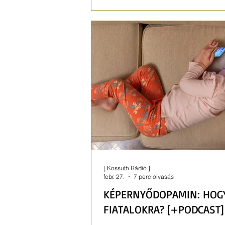
marad otthon gyesen a gyerekke
[ Kossuth Rádió ]
febr. 27.
7 perc olvasás
KÉPERNYŐDOPAMIN: HOGY
FIATALOKRA? [+PODCAST]