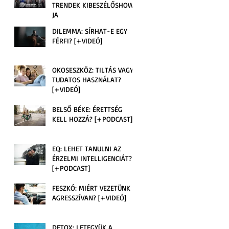
TRENDEK KIBESZÉLŐSHOW-
JA
DILEMMA: SÍRHAT-E EGY
FÉRFI? [+VIDEÓ]
OKOSESZKÖZ: TILTÁS VAGY
TUDATOS HASZNÁLAT?
[+VIDEÓ]
BELSŐ BÉKE: ÉRETTSÉG
KELL HOZZÁ? [+PODCAST]
EQ: LEHET TANULNI AZ
ÉRZELMI INTELLIGENCIÁT?
[+PODCAST]
FESZKÓ: MIÉRT VEZETÜNK
AGRESSZÍVAN? [+VIDEÓ]
a
DETOX: LETEGYÜK A