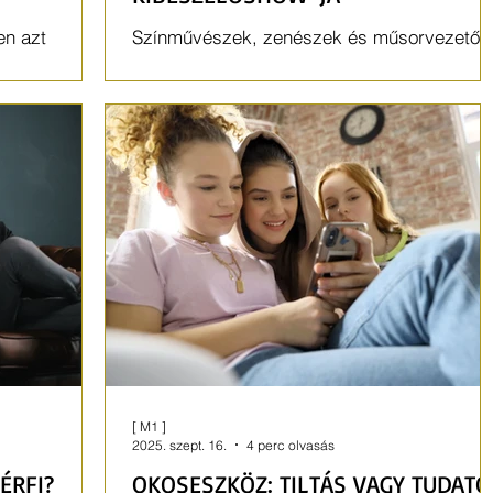
en azt
Színművészek, zenészek és műsorvezetők
ban
mellett pszichológus szakértő is feltűnik a
műsorban.
[ M1 ]
2025. szept. 16.
4 perc olvasás
ÉRFI?
OKOSESZKÖZ: TILTÁS VAGY TUDATO