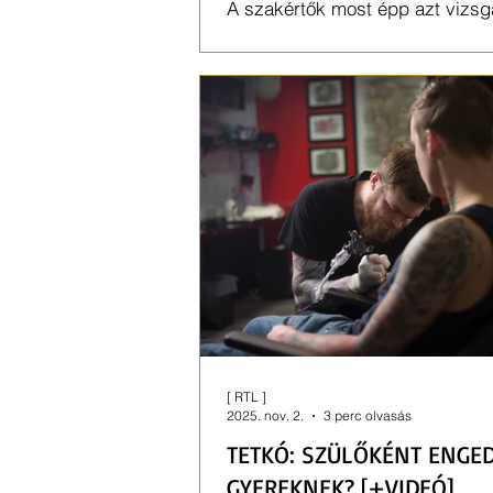
A szakértők most épp azt vizsg
lehet a valóság újra érdekesebb
képernyő?
[ RTL ]
2025. nov. 2.
3 perc olvasás
TETKÓ: SZÜLŐKÉNT ENGE
GYEREKNEK? [+VIDEÓ]