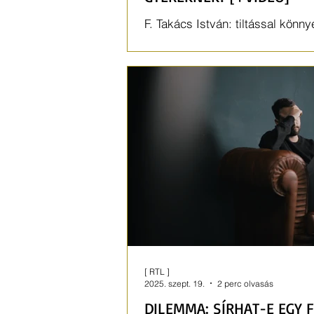
F. Takács István: tiltással könny
érhetem el, hogy a gyerek titok
„csakazértis” megcsinálja.
[ RTL ]
2025. szept. 19.
2 perc olvasás
DILEMMA: SÍRHAT-E EGY F