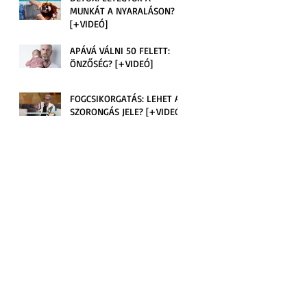
k.
MUNKÁT A NYARALÁSON?
[+VIDEÓ]
APÁVÁ VÁLNI 50 FELETT:
ÖNZŐSÉG? [+VIDEÓ]
FOGCSIKORGATÁS: LEHET A
SZORONGÁS JELE? [+VIDEÓ]
?