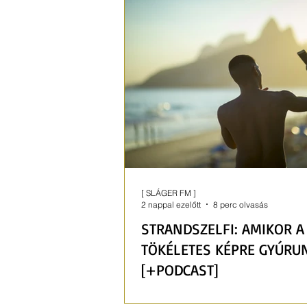
[ SLÁGER FM ]
2 nappal ezelőtt
8 perc olvasás
STRANDSZELFI: AMIKOR A
TÖKÉLETES KÉPRE GYÚRU
[+PODCAST]
Könnyen válhat mániává a fotóz