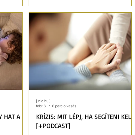
l. De miért?
szeretetet mások a teljesítményünkhöz köti
[ nlc.hu ]
febr. 6.
6 perc olvasás
 HAT A
KRÍZIS: MIT LÉPJ, HA SEGÍTENI KELL
[+PODCAST]