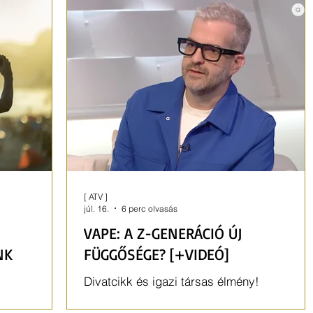
[ ATV ]
júl. 16.
6 perc olvasás
VAPE: A Z-GENERÁCIÓ ÚJ
NK
FÜGGŐSÉGE? [+VIDEÓ]
Divatcikk és igazi társas élmény!
Felmérések szerint 57% az e-cigaretta haza
ás a