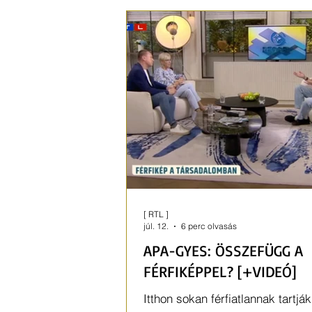
nyaraláson. És ebben még az ö
benne van.
[ RTL ]
júl. 12.
6 perc olvasás
APA-GYES: ÖSSZEFÜGG A
FÉRFIKÉPPEL? [+VIDEÓ]
Itthon sokan férfiatlannak tartjá