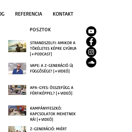
OG
REFERENCIA
KONTAKT
POSZTOK
STRANDSZELFI: AMIKOR A
TÖKÉLETES KÉPRE GYÚRUNK
[+PODCAST]
VAPE: A Z-GENERÁCIÓ ÚJ
FÜGGŐSÉGE? [+VIDEÓ]
APA-GYES: ÖSSZEFÜGG A
FÉRFIKÉPPEL? [+VIDEÓ]
KAMPÁNYFESZKÓ:
KAPCSOLATOK MEHETNEK
RÁ! [+VIDEÓ]
Z-GENERÁCIÓ: MIÉRT