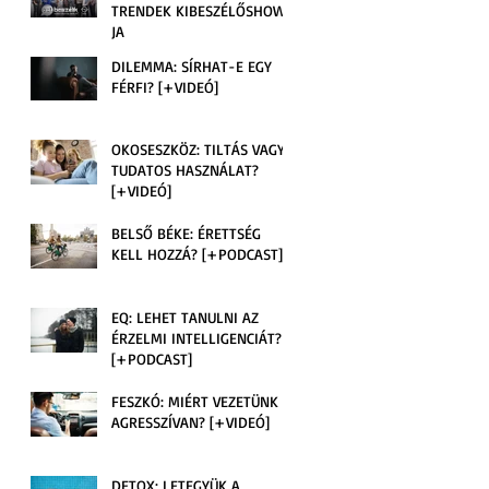
TRENDEK KIBESZÉLŐSHOW-
JA
DILEMMA: SÍRHAT-E EGY
FÉRFI? [+VIDEÓ]
OKOSESZKÖZ: TILTÁS VAGY
TUDATOS HASZNÁLAT?
[+VIDEÓ]
BELSŐ BÉKE: ÉRETTSÉG
KELL HOZZÁ? [+PODCAST]
EQ: LEHET TANULNI AZ
ÉRZELMI INTELLIGENCIÁT?
[+PODCAST]
FESZKÓ: MIÉRT VEZETÜNK
AGRESSZÍVAN? [+VIDEÓ]
DETOX: LETEGYÜK A