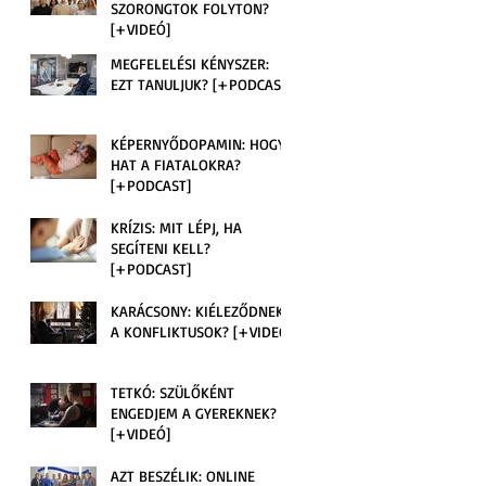
SZORONGTOK FOLYTON?
[+VIDEÓ]
MEGFELELÉSI KÉNYSZER:
EZT TANULJUK? [+PODCAST]
KÉPERNYŐDOPAMIN: HOGY
HAT A FIATALOKRA?
[+PODCAST]
KRÍZIS: MIT LÉPJ, HA
SEGÍTENI KELL?
[+PODCAST]
KARÁCSONY: KIÉLEZŐDNEK
A KONFLIKTUSOK? [+VIDEÓ]
TETKÓ: SZÜLŐKÉNT
ENGEDJEM A GYEREKNEK?
[+VIDEÓ]
AZT BESZÉLIK: ONLINE