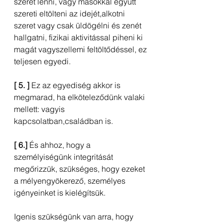
szeret lenni, vagy másokkal együtt 
szereti eltölteni az idejét,alkotni 
szeret vagy csak üldögélni és zenét 
hallgatni, fizikai aktivitással piheni ki 
magát vagyszellemi feltöltődéssel, ez 
teljesen egyedi.
[ 5. ]
 Ez az egyediség akkor is 
megmarad, ha elköteleződünk valaki 
mellett: vagyis 
kapcsolatban,családban is.
[ 6.]
 És ahhoz, hogy a 
személyiségünk integritását 
megőrizzük, szükséges, hogy ezeket 
a mélyengyökerező, személyes 
igényeinket is kielégítsük.
Igenis szükségünk van arra, hogy 