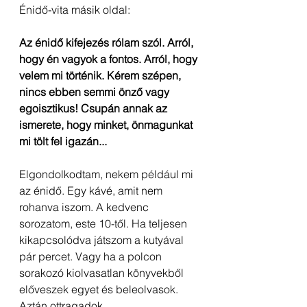
Énidő-vita másik oldal:
Az énidő kifejezés rólam szól. Arról, 
hogy én vagyok a fontos. Arról, hogy 
velem mi történik. Kérem szépen, 
nincs ebben semmi önző vagy 
egoisztikus! Csupán annak az 
ismerete, hogy minket, önmagunkat 
mi tölt fel igazán...
Elgondolkodtam, nekem például mi 
az énidő. Egy kávé, amit nem 
rohanva iszom. A kedvenc 
sorozatom, este 10-től. Ha teljesen 
kikapcsolódva játszom a kutyával 
pár percet. Vagy ha a polcon 
sorakozó kiolvasatlan könyvekből 
előveszek egyet és beleolvasok. 
Aztán ottragadok.