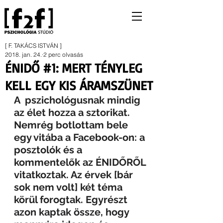
[ F. TAKÁCS ISTVÁN ]
2018. jan. 24.
2 perc olvasás
ÉNIDŐ #1: MERT TÉNYLEG
KELL EGY KIS ÁRAMSZÜNET
A  pszichológusnak mindig 
az élet hozza a sztorikat. 
Nemrég botlottam bele 
egy vitába a Facebook-on: a 
posztolók és a 
kommentelők az ÉNIDŐRŐL 
vitatkoztak. Az érvek [bár 
sok nem volt] két téma 
körül forogtak. Egyrészt 
azon kaptak össze, hogy 