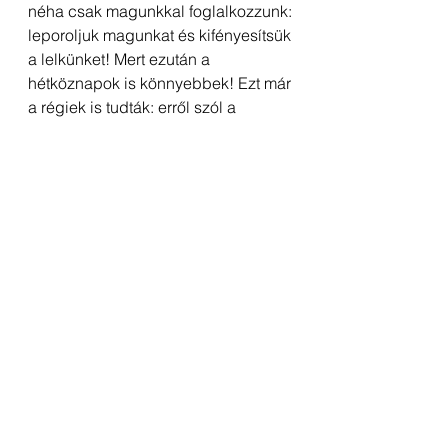
néha csak magunkkal foglalkozzunk: 
leporoljuk magunkat és kifényesítsük 
a lelkünket! Mert ezután a 
hétköznapok is könnyebbek! Ezt már 
a régiek is tudták: erről szól a 
relaxáció, a jóga vagy éppen 
a 
mindfullnes.
De még az imádkozás 
is. 
Már ezerévekkel korábban is tudták 
az emberek: néha tényleg kell egy 
kis áramszünet!
Közben még egy dolog eszembe 
jutott... Azt hiszem, szerencsés 
vagyok, de nekem olykor a munkám 
is az énidőm részévé tud válni. 
Ilyenkor teljesen átadom magam 
annak, amit éppen csinálok, amolyan 