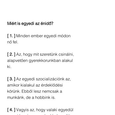
Miért is egyedi az énidő?
[ 1. ]
 Minden ember egyedi módon 
nő fel.
[ 2. ]
 Az, hogy mit szeretünk csinálni, 
alapvetően gyerekkorunkban alakul 
ki.
[ 3. ]
 Az egyedi szocializációnk az, 
amikor kialakul az érdeklődési 
körünk. Ebből lesz nemcsak a 
munkánk, de a hobbink is.
[ 4. ]
 Vagyis az, hogy valaki egyedül 