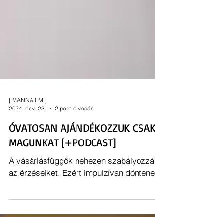
[ MANNA FM ]
2024. nov. 23.
2 perc olvasás
ÓVATOSAN AJÁNDÉKOZZUK CSAK
MAGUNKAT [+PODCAST]
A vásárlásfüggők nehezen szabályozzák
az érzéseiket. Ezért impulzívan döntenek.