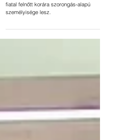
SZORONGÁSSPIRÁL:
MEGTANULHATÓ AZ AGGÓDÁS?
[+VIDEÓ]
Aki a félelmet szokja meg otthon, annak
fiatal felnőtt korára szorongás-alapú
személyisége lesz.