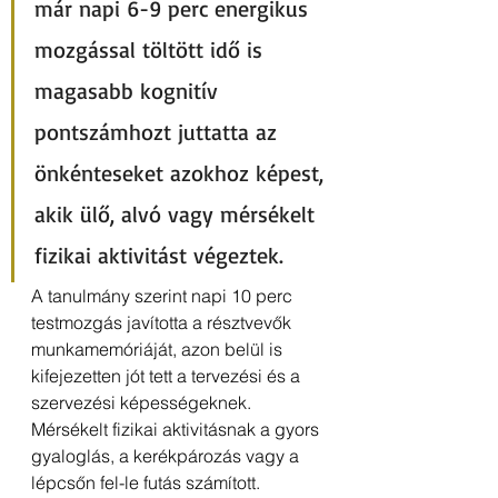
már napi 6-9 perc energikus 
mozgással töltött idő is 
magasabb kognitív 
pontszámhozt juttatta az 
önkénteseket azokhoz képest, 
akik ülő, alvó vagy mérsékelt 
fizikai aktivitást végeztek.
A tanulmány szerint napi 10 perc 
testmozgás javította a résztvevők 
munkamemóriáját, azon belül is 
kifejezetten jót tett a tervezési és a 
szervezési képességeknek. 
Mérsékelt fizikai aktivitásnak a gyors 
gyaloglás, a kerékpározás vagy a 
lépcsőn fel-le futás számított. 