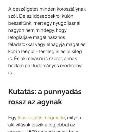
A beszélgetés minden korosztálynak 
szól. De az idősebbekről külön 
beszéltünk, mert egy nyugdíjasnál 
nagyon nem mindegy, hogy 
lefoglalja-e magát hasznos 
feladatokkal vagy elhagyja magát és 
korán leépül – testileg is és lelkileg 
is. És aki olvasni is szeret, annak 
hoztam pár tudományos eredményt 
is.
Kutatás: a punnyadás 
rossz az agynak
Egy 
friss kutatás megmérte
, milyen 
aktivitások teszik a legjobbat az 
agynak. 4500 embert vontak be a 