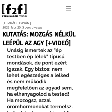
[ F. TAKÁCS ISTVÁN ]
2023. febr. 20.
3 perc olvasás
KUTATÁS: MOZGÁS NÉLKÜL
LEÉPÜL AZ AGY [+VIDEÓ]
Unásig ismertek az "ép 
testben ép lélek" típusú 
mondások, de pont ezért 
igazak. Egy biztos: nem 
lehet egészséges a lelked 
és nem működik 
megfelelően az agyad sem, 
ha elhanyagolod a tested! 
Ha mozogsz, azzal 
örömhormonokat termelsz. 