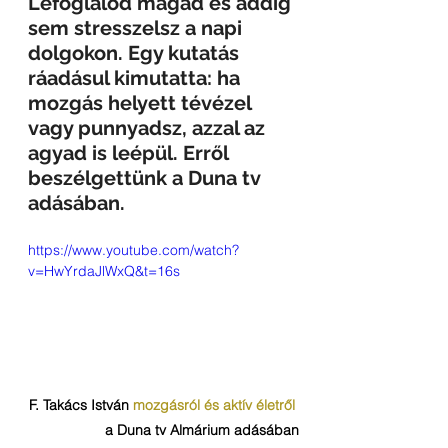
Lefoglalod magad és addig 
sem stresszelsz a napi 
dolgokon. Egy kutatás 
ráadásul kimutatta: ha 
mozgás helyett tévézel 
vagy punnyadsz, azzal az 
agyad is leépül. Erről 
beszélgettünk a Duna tv 
adásában. 
https://www.youtube.com/watch?
v=HwYrdaJlWxQ&t=16s
F. Takács István 
mozgásról és aktív életről
a Duna tv Almárium adásában