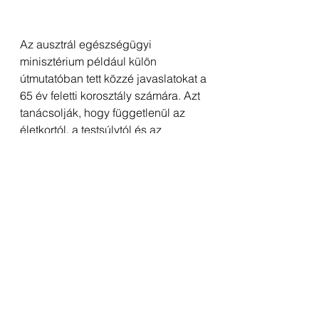
Az ausztrál egészségügyi 
minisztérium például külön 
útmutatóban tett közzé javaslatokat a 
65 év feletti korosztály számára. Azt 
tanácsolják, hogy függetlenül az 
életkortól, a testsúlytól és az 
egészségi állapotunktól minden nap 
tegyünk valamit az egészségünkért. 
Ideálisnak azt tartják, ha 
minden nap legalább 30 
percet fordítunk arra, hogy 
valamilyen fizikai aktivitást 
végezzünk.