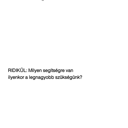
RIDIKÜL: Milyen segítségre van 
ilyenkor a legnagyobb szükségünk?
– Támogatásra és tisztán látásra. 
Hogy ez kitől jön, majdnem mindegy.
RIDIKÜL: Mennyire hasonlít a válás 
a gyászfolyamathoz?