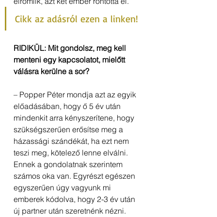
elromlik, azt két ember rontotta el.
Cikk az adásról 
ezen a linken
!
RIDIKÜL: Mit gondolsz, meg kell 
menteni egy kapcsolatot, mielőtt 
válásra kerülne a sor?
– Popper Péter mondja azt az egyik 
előadásában, hogy ő 5 év után 
mindenkit arra kényszerítene, hogy 
szükségszerűen erősítse meg a 
házassági szándékát, ha ezt nem 
teszi meg, kötelező lenne elválni. 
Ennek a gondolatnak szerintem 
számos oka van. Egyrészt egészen 
egyszerűen úgy vagyunk mi 
emberek kódolva, hogy 2-3 év után 
új partner után szeretnénk nézni. 