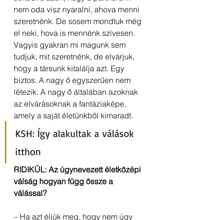
nem oda visz nyaralni, ahova menni 
szeretnénk. De sosem mondtuk még 
el neki, hova is mennénk szívesen. 
Vagyis gyakran mi magunk sem 
tudjuk, mit szeretnénk, de elvárjuk, 
hogy a társunk kitalálja azt. Egy 
biztos. A nagy ő egyszerűen nem 
létezik. A nagy ő általában azoknak 
az elvárásoknak a fantáziaképe, 
amely a saját életünkből kimaradt.
KSH: Így alakultak a válások 
itthon 
RIDIKÜL: Az úgynevezett életközépi 
válság hogyan függ össze a 
válással?
– Ha azt éljük meg, hogy nem úgy 