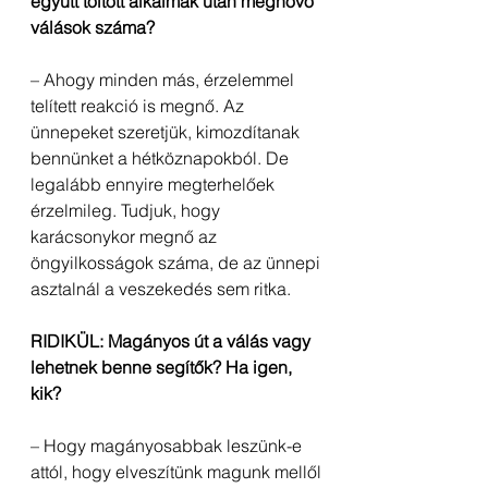
együtt töltött alkalmak után megnövő 
válások száma?
– Ahogy minden más, érzelemmel 
telített reakció is megnő. Az 
ünnepeket szeretjük, kimozdítanak 
bennünket a hétköznapokból. De 
legalább ennyire megterhelőek 
érzelmileg. Tudjuk, hogy 
karácsonykor megnő az 
öngyilkosságok száma, de az ünnepi 
asztalnál a veszekedés sem ritka.
RIDIKÜL: Magányos út a válás vagy 
lehetnek benne segítők? Ha igen, 
kik?
– Hogy magányosabbak leszünk-e 
attól, hogy elveszítünk magunk mellől 