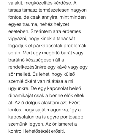
valakit, megközelítés kérdése. A 
társas támasz természetesen nagyon 
fontos, de csak annyira, mint minden 
egyes trauma, nehéz helyzet 
esetében. Szerintem arra érdemes 
vigyázni, hogy kinek a tanácsát 
fogadjuk el párkapcsolati problémák 
során. Mert egy megértő barát vagy 
barátnő készségesen áll a 
rendelkezésünkre egy kávé vagy egy 
sör mellett. És lehet, hogy külső 
szemlélőként van rálátása a mi 
ügyünkre. De egy kapcsolat belső 
dinamikáját csak a benne élők élték 
át. Az ő dolguk alakítani azt. Ezért 
fontos, hogy saját magunkra, így a 
kapcsolatunkra is egyre pontosabb 
szemünk legyen. Az önismeret a 
kontroll lehetőségét erősíti.