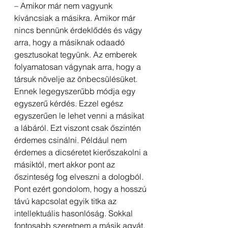
– Amikor már nem vagyunk 
kíváncsiak a másikra. Amikor már 
nincs bennünk érdeklődés és vágy 
arra, hogy a másiknak odaadó 
gesztusokat tegyünk. Az emberek 
folyamatosan vágynak arra, hogy a 
társuk növelje az önbecsülésüket. 
Ennek legegyszerűbb módja egy 
egyszerű kérdés. Ezzel egész 
egyszerűen le lehet venni a másikat 
a lábáról. Ezt viszont csak őszintén 
érdemes csinálni. Például nem 
érdemes a dicséretet kierőszakolni a 
másiktól, mert akkor pont az 
őszinteség fog elveszni a dologból. 
Pont ezért gondolom, hogy a hosszú 
távú kapcsolat egyik titka az 
intellektuális hasonlóság. Sokkal 
fontosabb szeretnem a másik agyát, 