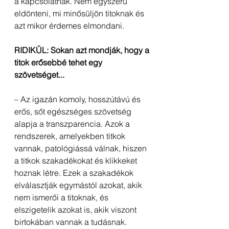
a kapcsolatnak.​ Nem egyszerű 
eldönteni, mi minősüljön titoknak és 
azt mikor érdemes elmondani.
RIDIKÜL: Sokan azt mondják, hogy a 
titok erősebbé tehet egy 
szövetséget...
– Az igazán komoly, hosszútávú és 
erős, sőt egészséges szövetség 
alapja a transzparencia. Azok a 
rendszerek, amelyekben titkok 
vannak, patológiássá válnak, hiszen 
a titkok szakadékokat és klikkeket 
hoznak létre. Ezek a szakadékok 
elválasztják egymástól azokat, akik 
nem ismerői a titoknak, és 
elszigetelik azokat is, akik viszont 
birtokában vannak a tudásnak.