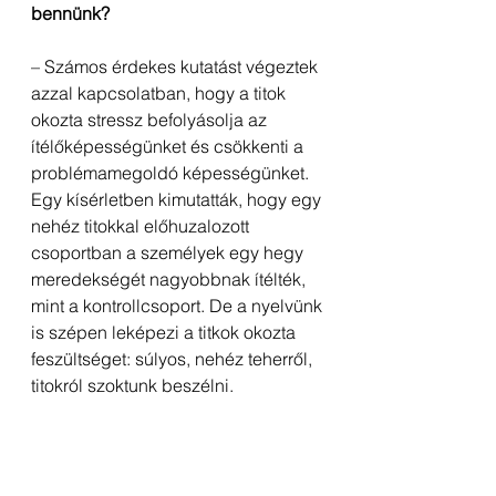
bennünk?
– Számos érdekes kutatást végeztek 
azzal kapcsolatban, hogy a titok 
okozta stressz befolyásolja az 
ítélőképességünket és csökkenti a 
problémamegoldó képességünket. 
Egy kísérletben kimutatták, hogy egy 
nehéz titokkal előhuzalozott 
csoportban a személyek egy hegy 
meredekségét nagyobbnak ítélték, 
mint a kontrollcsoport. De a nyelvünk 
is szépen leképezi a titkok okozta 
feszültséget: súlyos, nehéz teherről, 
titokról szoktunk beszélni.