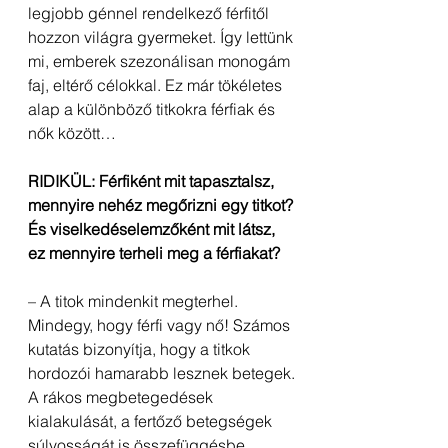
legjobb génnel rendelkező férfitől 
hozzon világra gyermeket. Így lettünk 
mi, emberek szezonálisan monogám 
faj, eltérő célokkal. Ez már tökéletes 
alap a különböző titkokra férfiak és 
nők között…
RIDIKÜL: Férfiként mit tapasztalsz, 
mennyire nehéz megőrizni egy titkot? 
És viselkedéselemzőként mit látsz, 
ez mennyire terheli meg a férfiakat?
– A titok mindenkit megterhel. 
Mindegy, hogy férfi vagy nő! Számos 
kutatás bizonyítja, hogy a titkok 
hordozói hamarabb lesznek betegek. 
A rákos megbetegedések 
kialakulását, a fertőző betegségek 
súlyosságát is összefüggésbe 