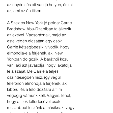
az enyém, és ott van jó helyen, és mi 
az, ami az én titkom.
A Szex és New York jó példa: Carrie 
Bradshaw Abu-Dzabiban találkozik 
az exével. Vacsoráznak, majd az 
este végén elcsattan egy csók. 
Carrie kétségbeesik, vívódik, hogy 
elmondja-e a férjének, aki New 
Yorkban dolgozik. A barátnői közül 
van, aki azt javasolja, hogy lakatolja 
le a száját. De Carrie a teljes 
őszinteségben hisz, így végül 
telefonon elmondja a férjének, aki 
kiborul és a feloldozásra a film 
végégig várnunk kell. Vagyis: lehet, 
hogy a titok felfedésével csak 
rosszabbat teszünk a másiknak, vagy 