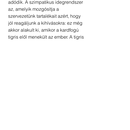
adódik. A szimpatikus idegrendszer 
az, amelyik mozgósítja a 
szervezetünk tartalékait azért, hogy 
jól reagáljunk a kihívásokra: ez még 
akkor alakult ki, amikor a kardfogú 
tigris elől menekült az ember. A tigris 
elől szerencsés esetben el tudunk 
futni, a hülye főnök vagy a problémás 
házastárs elől azonban sosem, így a 
szervezetet lemerítő szimpatikus 
aktivitás folyamatos. Nem csoda 
tehát, hogy az állandó feszültség 
kimerít. De azt is tudjuk, hogy a 
stressz hatására termelődő egyik 
hormon (kortizol), amely gyengíti az 
immunsejtjeink működését. Ennek 
meg az lesz a következménye, hogy 
könnyebben leszünk betegek. Ez 
akár súlyos betegségeket is jelenthet.