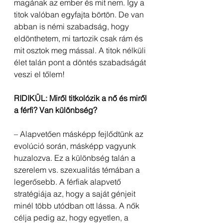
magának az ember és mit nem. Így a 
titok valóban egyfajta börtön. De van 
abban is némi szabadság, hogy 
eldönthetem, mi tartozik csak rám és 
mit osztok meg mással. A titok nélküli 
élet talán pont a döntés szabadságát 
veszi el tőlem!
RIDIKÜL: Miről titkolózik a nő és miről 
a férfi? Van különbség? 
– Alapvetően másképp fejlődtünk az 
evolúció során, másképp vagyunk 
huzalozva. Ez a különbség talán a 
szerelem vs. szexualitás témában a 
legerősebb. A férfiak alapvető 
stratégiája az, hogy a saját génjeit 
minél több utódban ott lássa. A nők 
célja pedig az, hogy egyetlen, a 