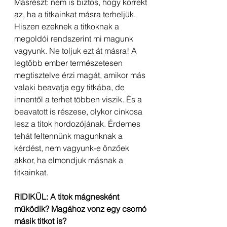
Másrészt: nem is biztos, hogy korrekt 
az, ha a titkainkat másra terheljük. 
Hiszen ezeknek a titkoknak a 
megoldói rendszerint mi magunk 
vagyunk. Ne toljuk ezt át másra! A 
legtöbb ember természetesen 
megtisztelve érzi magát, amikor más 
valaki beavatja egy titkába, de 
innentől a terhet többen viszik. És a 
beavatott is részese, olykor cinkosa 
lesz a titok hordozójának. Érdemes 
tehát feltennünk magunknak a 
kérdést, nem vagyunk-e önzőek 
akkor, ha elmondjuk másnak a 
titkainkat.
RIDIKÜL: A titok mágnesként 
működik? Magához vonz egy csomó 
másik titkot is?