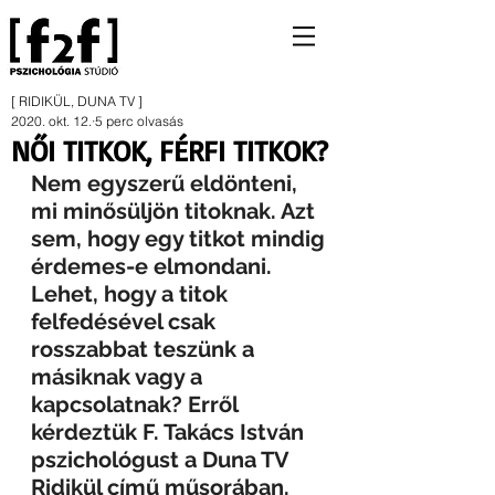
[ RIDIKÜL, DUNA TV ]
2020. okt. 12.
5 perc olvasás
NŐI TITKOK, FÉRFI TITKOK?
Nem egyszerű eldönteni, 
mi minősüljön titoknak. Azt 
sem, hogy egy titkot mindig 
érdemes-e elmondani. 
Lehet, hogy a titok 
felfedésével csak 
rosszabbat teszünk a 
másiknak vagy a 
kapcsolatnak? Erről 
kérdeztük F. Takács István 
pszichológust a Duna TV 
Ridikül című műsorában.