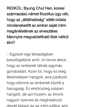
RIDIKÜL: Byung Chul Han, koreai 
származású német filozófus úgy véli, 
hogy az „átláthatóság” sötét oldala 
mindenekelőtt az ember saját intim 
magánéletének az elvesztése. 
Mennyire megvalósítható titok nélkül 
élni? 
– Egyszer egy társaságban 
beszélgettünk arról, mi lenne akkor, 
hogy az emberek látnák egymás 
gondolatait. Azon túl, hogy ez elég 
félelmetesen hangzik, arra jutottunk, 
hogy eltűnne az emberek között a 
hazugság. Ez erkölcsileg szépen 
hangzik, de azt hiszem, az énünk 
nagyon szerves és meghatározó 
részét képezi az az intim szféra, ami 