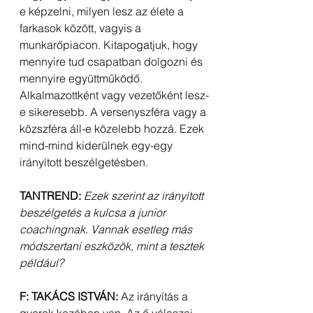
e képzelni, milyen lesz az élete a 
farkasok között, vagyis a 
munkarőpiacon. Kitapogatjuk, hogy 
mennyire tud csapatban dolgozni és 
mennyire együttműködő. 
Alkalmazottként vagy vezetőként lesz-
e sikeresebb. A versenyszféra vagy a 
közszféra áll-e közelebb hozzá. Ezek 
mind-mind kiderülnek egy-egy 
irányított beszélgetésben.
TANTREND:
Ezek szerint az irányított 
beszélgetés a kulcsa a junior 
coachingnak. Vannak esetleg más 
módszertani eszközök, mint a tesztek 
például?
F: TAKÁCS ISTVÁN: 
Az irányítás a 
gyerek kezében van. Az ő válaszai 