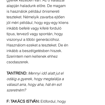
alapján haladunk előre. De magam 
is használok például önismereti 
teszteket. Némelyik zavarba ejtően 
jól méri például, hogy egy-egy kliens 
inkább befelé vagy kifelé forduló 
típus, tervező vagy spontán, hogy 
viszonyul a többi generációhoz. 
Használom ezeket a teszteket. De én 
inkább a beszélgetésben hiszek. 
Szerintem nem kellenek ehhez 
csodaszerek.
TANTREND:
Mennyi idő alatt jut el 
odáig a gyerek, hogy megtalálja a 
választ arra, hogy aha, hát én ezt 
szeretném?
F: TAKÁCS ISTVÁN:
 Előfordul, hogy 