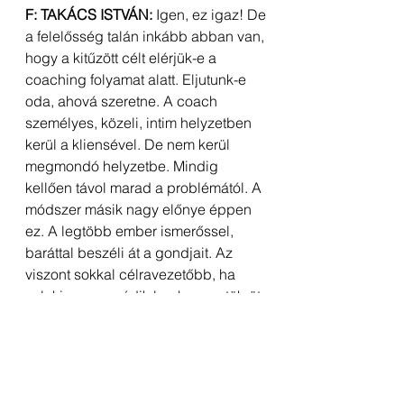
F: TAKÁCS ISTVÁN:
 Igen, ez igaz! De 
a felelősség talán inkább abban van, 
hogy a kitűzött célt elérjük-e a 
coaching folyamat alatt. Eljutunk-e 
oda, ahová szeretne. A coach 
személyes, közeli, intim helyzetben 
kerül a kliensével. De nem kerül 
megmondó helyzetbe. Mindig 
kellően távol marad a problémától. A 
módszer másik nagy előnye éppen 
ez. A legtöbb ember ismerőssel, 
baráttal beszéli át a gondjait. Az 
viszont sokkal célravezetőbb, ha 
valaki nem vonódik be, hanem tükröt 
tart.
TANTREND:
Abban az esetben, 
amikor mondjuk az orvos szülők 
gyerekéről kiderül, hogy neki nem 