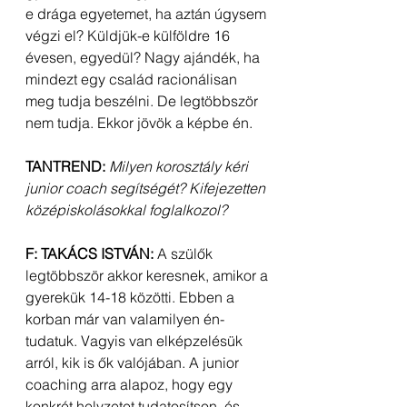
e drága egyetemet, ha aztán úgysem 
végzi el? Küldjük-e külföldre 16 
évesen, egyedül? Nagy ajándék, ha 
mindezt egy család racionálisan 
meg tudja beszélni. De legtöbbször 
nem tudja. Ekkor jövök a képbe én.
TANTREND:
Milyen korosztály kéri 
junior coach segítségét? Kifejezetten 
középiskolásokkal foglalkozol?
F: TAKÁCS ISTVÁN:
 A szülők 
legtöbbször akkor keresnek, amikor a 
gyerekük 14-18 közötti. Ebben a 
korban már van valamilyen én-
tudatuk. Vagyis van elképzelésük 
arról, kik is ők valójában. A junior 
coaching arra alapoz, hogy egy 
konkrét helyzetet tudatosítson, és 