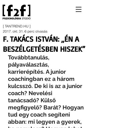
[ TANTREND.HU ]
2017. okt. 31.
6 perc olvasás
F. TAKÁCS ISTVÁN: „ÉN A
BESZÉLGETÉSBEN HISZEK”
Továbbtanulás, 
pályaválasztás, 
karrierépítés. A junior 
coachingban ez a három 
kulcsszó. De ki is az a junior 
coach? Nevelési 
tanácsadó? Külső 
megfigyelő? Barát? Hogyan 
tud egy coach segíteni 
abban: mi legyen a gyerek, 