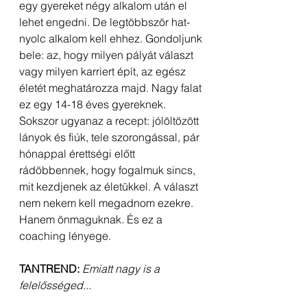
egy gyereket négy alkalom után el 
lehet engedni. De legtöbbször hat-
nyolc alkalom kell ehhez. Gondoljunk 
bele: az, hogy milyen pályát választ 
vagy milyen karriert épít, az egész 
életét meghatározza majd. Nagy falat 
ez egy 14-18 éves gyereknek. 
Sokszor ugyanaz a recept: jólöltözött 
lányok és fiúk, tele szorongással, pár 
hónappal érettségi előtt 
rádöbbennek, hogy fogalmuk sincs, 
mit kezdjenek az életükkel. A választ 
nem nekem kell megadnom ezekre. 
Hanem önmaguknak. És ez a 
coaching lényege.
TANTREND:
Emiatt nagy is a 
felelősséged...