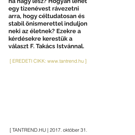
ha nagy lesz? Hogyan lehet 
egy tizenévest rávezetni 
arra, hogy céltudatosan és 
stabil önismerettel induljon 
neki az életnek? Ezekre a 
kérdésekre kerestük a 
választ F. Takács Istvánnal. 
 [ EREDETI CIKK: www.tantrend.hu ] 
 [ TANTREND.HU | 2017. október 31. 