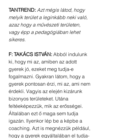
TANTREND:
Azt mégis látod, hogy 
melyik terület a leginkább neki való, 
azaz hogy a művészeti területen, 
vagy épp a pedagógiában lehet 
sikeres.
F: TAKÁCS ISTVÁN: 
Abból indulunk 
ki, hogy mi az, amiben az adott 
gyerek jó, ezeket meg tudja-e 
fogalmazni. Gyakran látom, hogy a 
gyerek pontosan érzi, mi az, ami nem 
érdekli. Vagyis az elején kizárunk 
bizonyos területeket. Utána 
feltéeképezzük, mik az erősségei. 
Általában ezt ő maga sem tudja 
igazán. Ilyenkor lép be a képbe a 
coaching. Azt is megnézzük például, 
hogy a gyerek egyáltalában el tudja-