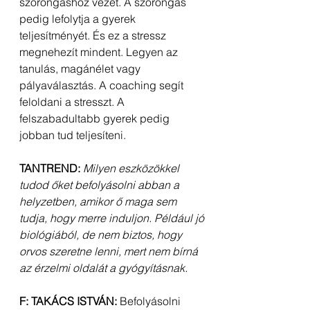
szorongáshoz vezet. A szorongás 
pedig lefolytja a gyerek 
teljesítményét. És ez a stressz 
megnehezít mindent. Legyen az 
tanulás, magánélet vagy 
pályaválasztás. A coaching segít 
feloldani a stresszt. A 
felszabadultabb gyerek pedig 
jobban tud teljesíteni.
TANTREND:
Milyen eszközökkel 
tudod őket befolyásolni abban a 
helyzetben, amikor ő maga sem 
tudja, hogy merre induljon. Például jó 
biológiából, de nem biztos, hogy 
orvos szeretne lenni, mert nem bírná 
az érzelmi oldalát a gyógyításnak.
F: TAKÁCS ISTVÁN: 
Befolyásolni 