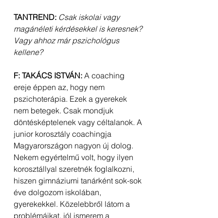
TANTREND:
Csak iskolai vagy 
magánéleti kérdésekkel is keresnek? 
Vagy ahhoz már pszichológus 
kellene?
F: TAKÁCS ISTVÁN:
 A coaching 
ereje éppen az, hogy nem 
pszichoterápia. Ezek a gyerekek 
nem betegek. Csak mondjuk 
döntésképtelenek vagy céltalanok. A 
junior korosztály coachingja 
Magyarországon nagyon új dolog. 
Nekem egyértelmű volt, hogy ilyen 
korosztállyal szeretnék foglalkozni, 
hiszen gimnáziumi tanárként sok-sok 
éve dolgozom iskolában, 
gyerekekkel. Közelebbről látom a 
problémáikat, jól ismerem a 