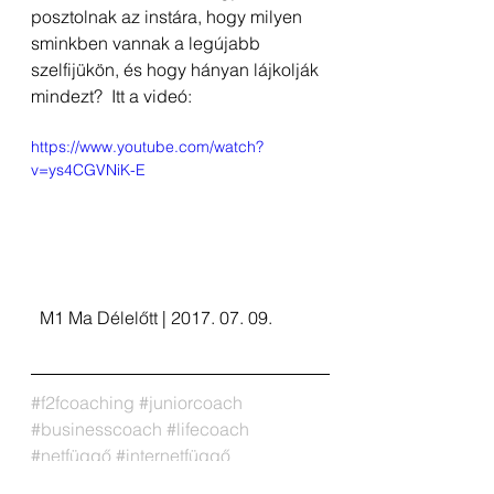
posztolnak az instára, hogy milyen 
sminkben vannak a legújabb 
szelfijükön, és hogy hányan lájkolják 
mindezt?  Itt a videó: 
https://www.youtube.com/watch?
v=ys4CGVNiK-E
  M1 Ma Délelőtt | 2017. 07. 09.  
#f2fcoaching 
#juniorcoach 
#businesscoach #lifecoach 
#netfüggő #internetfüggő 
#zgeneráció #ygeneráció #gyererek 