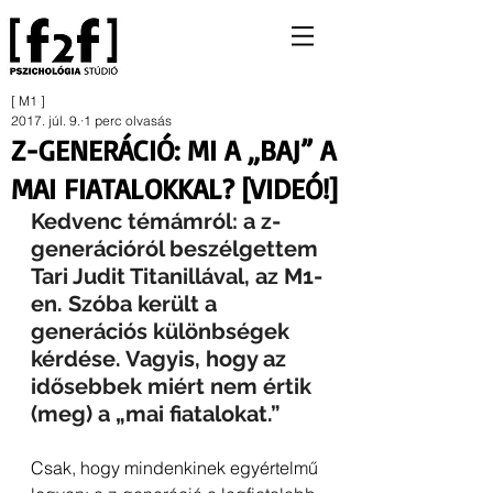
[ M1 ]
2017. júl. 9.
1 perc olvasás
Z-GENERÁCIÓ: MI A „BAJ” A
MAI FIATALOKKAL? [VIDEÓ!]
Kedvenc témámról: a z-
generációról beszélgettem 
Tari Judit Titanillával, az M1-
en. Szóba került a 
generációs különbségek 
kérdése. Vagyis, hogy az 
idősebbek miért nem értik 
(meg) a „mai fiatalokat.”
Csak, hogy mindenkinek egyértelmű 