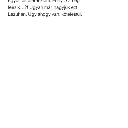
egyet, és eleresztem. Ennyi. Ő meg 
leesik…?! Ugyan már, hagyjuk ezt! 
Lezuhan. Úgy ahogy van, kötelestül. 
Nekem pedig fogalmam sincs róla, 
hogy mekkorát esik, hogyan ér földet, 
vagy mennyire sérül meg az eséstől. 
Mi van, ha maradandó károsodása 
lesz? Mi van, ha túl sem éli? Nem 
tudom. Nem tudom, mi 
lenneutána…?!
Hát aztán! Őt érdekli, hogy évek óta 
sebes a tenyerem a kötéltől, és 
sosem tud rendesen begyógyulni? 
Érdekli, hogy az egyik kezem sosem 
szabad? – Egyik sem érdekli. 
Egyikről sem vesz tudomást. 
Érdekes… Pedig gondolná az ember 
lánya, hogy fél kézzel még ölelni sem 