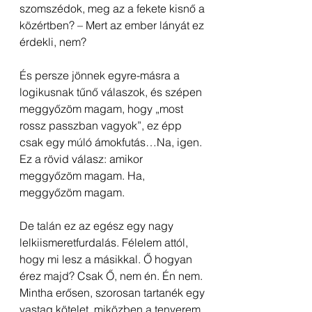
szomszédok, meg az a fekete kisnő a 
közértben? – Mert az ember lányát ez 
érdekli, nem?
És persze jönnek egyre-másra a 
logikusnak tűnő válaszok, és szépen 
meggyőzöm magam, hogy „most 
rossz passzban vagyok”, ez épp 
csak egy múló ámokfutás…Na, igen. 
Ez a rövid válasz: amikor 
meggyőzöm magam. Ha, 
meggyőzöm magam.
De talán ez az egész egy nagy 
lelkiismeretfurdalás. Félelem attól, 
hogy mi lesz a másikkal. Ő hogyan 
érez majd? Csak Ő, nem én. Én nem. 
Mintha erősen, szorosan tartanék egy 
vastag kötelet, miközben a tenyerem 