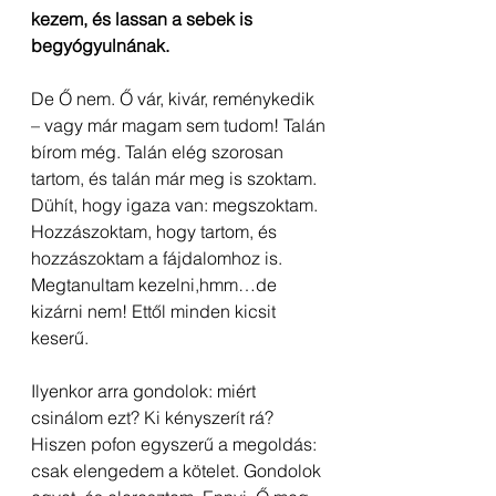
kezem, és lassan a sebek is 
begyógyulnának. 
De Ő nem. Ő vár, kivár, reménykedik 
– vagy már magam sem tudom! Talán 
bírom még. Talán elég szorosan 
tartom, és talán már meg is szoktam. 
Dühít, hogy igaza van: megszoktam. 
Hozzászoktam, hogy tartom, és 
hozzászoktam a fájdalomhoz is. 
Megtanultam kezelni,hmm…de 
kizárni nem! Ettől minden kicsit 
keserű. 
Ilyenkor arra gondolok: miért 
csinálom ezt? Ki kényszerít rá? 
Hiszen pofon egyszerű a megoldás: 
csak elengedem a kötelet. Gondolok 