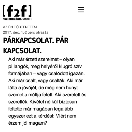
AZ ÉN TÖRTÉNETEM
2017. dec. 1.
2 perc olvasás
PÁRKAPCSOLAT. PÁR
KAPCSOLAT.
Aki már érzett szerelmet – olyan 
pillangók, meg helyéről kiugró szív 
formájában – vagy csalódott igazán. 
Aki már csalt, vagy csalták. Aki már 
látta a jövőjét, de még nem hunyt 
szemet a múltja felett. Aki szeretett és 
szerették. Kivétel nélkül biztosan 
feltette már magában legalább 
egyszer ezt a kérdést: Miért nem 
érzem jól magam?