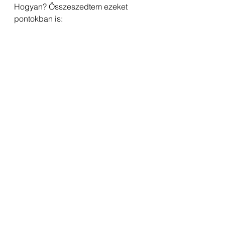
Hogyan? Összeszedtem ezeket 
pontokban is:
És akkor azt még össze sem írtam, 
hogy az érzelmi életünket hogy 
befolyásolja ez az egész 
ritmusváltás. De legalább megvan a 
következő cikkem témája is! :)
Mi a megoldás?