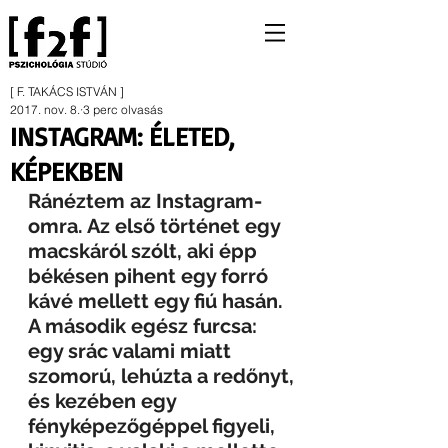
[ F. TAKÁCS ISTVÁN ]
2017. nov. 8.
3 perc olvasás
INSTAGRAM: ÉLETED,
KÉPEKBEN
Ránéztem az Instagram-
omra. Az első történet egy 
macskáról szólt, aki épp 
békésen pihent egy forró 
kávé mellett egy fiú hasán. 
A második egész furcsa: 
egy srác valami miatt 
szomorú, lehúzta a redőnyt, 
és kezében egy 
fényképezőgéppel figyeli, 