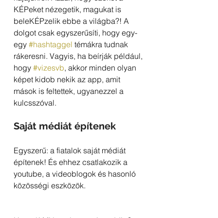
KÉPeket nézegetik, magukat is 
beleKÉPzelik ebbe a világba?! A 
dolgot csak egyszerűsíti, hogy egy-
egy 
#hashtaggel
 témákra tudnak 
rákeresni. Vagyis, ha beírják például, 
hogy 
#vizesvb
, akkor minden olyan 
képet kidob nekik az app, amit 
mások is feltettek, ugyanezzel a 
kulcsszóval. 
Saját médiát építenek
Egyszerű: a fiatalok saját médiát 
építenek! És ehhez csatlakozik a 
youtube, a videoblogok és hasonló 
közösségi eszközök. 