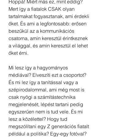
Hoppá! Miért más ez, mint eddig? 
Mert így a fiatalok CSAK olyan 
tartalmakat fogyasztanak, ami érdekli 
őket. És ami a legfontosabb: erősen 
beszűkül az a kommunikációs 
csatorna, amin keresztül érintkeznek 
a világgal, és amin keresztül el lehet 
őket érni.
Mi lesz így a hagyományos 
médiával? Elveszíti ezt a csoportot? 
És mi lez így a tanítással vagy a 
szépirodalommal, ami még most is 
csak nyögi a számítástechnika 
megjelenését, lépést tartani pedig 
egyszerűen nem is tud vele. És mi 
lesz a közélettel? Hogy tud 
megszólítani egy Z generációs fiatalt 
például a politika? Egy-egy fotóval? 