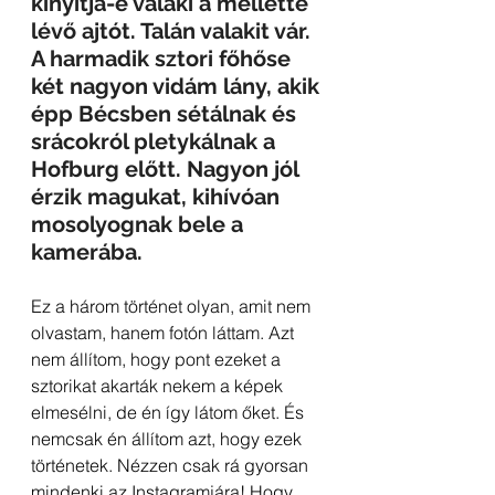
kinyitja-e valaki a mellette 
lévő ajtót. Talán valakit vár. 
A harmadik sztori főhőse 
két nagyon vidám lány, akik 
épp Bécsben sétálnak és 
srácokról pletykálnak a 
Hofburg előtt. Nagyon jól 
érzik magukat, kihívóan 
mosolyognak bele a 
kamerába.
Ez a három történet olyan, amit nem 
olvastam, hanem fotón láttam. Azt 
nem állítom, hogy pont ezeket a 
sztorikat akarták nekem a képek 
elmesélni, de én így látom őket. És 
nemcsak én állítom azt, hogy ezek 
történetek. Nézzen csak rá gyorsan 
mindenki az Instagramjára! Hogy 