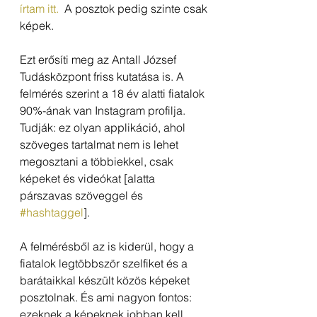
írtam itt. 
 A posztok pedig szinte csak 
képek.
Ezt erősíti meg az Antall József 
Tudásközpont friss kutatása is. A 
felmérés szerint a 18 év alatti fiatalok 
90%-ának van Instagram profilja. 
Tudják: ez olyan applikáció, ahol 
szöveges tartalmat nem is lehet 
megosztani a többiekkel, csak 
képeket és videókat [alatta 
párszavas szöveggel és 
#hashtaggel
].
A felmérésből az is kiderül, hogy a 
fiatalok legtöbbször szelfiket és a 
barátaikkal készült közös képeket 
posztolnak. És ami nagyon fontos: 
ezeknek a képeknek jobban kell 