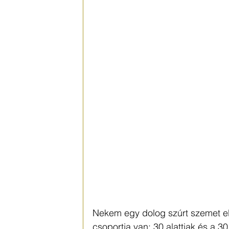
Nekem egy dolog szúrt szemet eb
csoportja van: 30 alattiak és a 30 