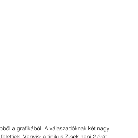
ből a grafikából. A válaszadóknak két nagy 
felettiek. Vagyis: a tipikus Z-sek napi 2 órát 