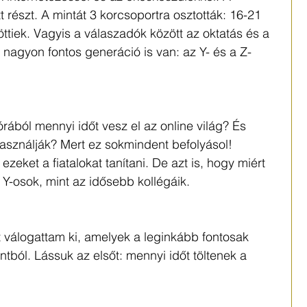
részt. A mintát 3 korcsoportra osztották: 16-21 
ttiek. Vagyis a válaszadók között az oktatás és a 
agyon fontos generáció is van: az Y- és a Z-
órából mennyi időt vesz el az online világ? És 
asználják? Mert ez sokmindent befolyásol! 
zeket a fiatalokat tanítani. De azt is, hogy miért 
Y-osok, mint az idősebb kollégáik. 
 válogattam ki, amelyek a leginkább fontosak 
tból. Lássuk az elsőt: mennyi időt töltenek a 