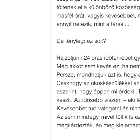
töltenek el a különböző közösség
másfél órát, vagyis kevesebbet, m
annyit netezik, mint a társai...
De tényleg: ez sok? 
Rajzoljunk 24 órás időtérképet gyo
Még akkor sem kevés ez, ha nem e
Persze, mondhatjuk azt is, hogy
Csakhogy az okoskészülékkel az Y
aszerint, hogy éppen mi érdekli.
készít. Az idősebb viszont – aki 
Kevesebbet tud válogatni és ninc
Az sem mindegy, mivel töltik le ez
megkérdezték, én meg kielemez