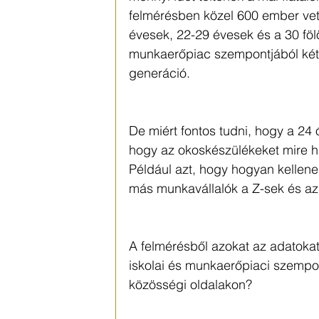
felmérésben közel 600 ember vett 
évesek, 22-29 évesek és a 30 fölö
munkaerőpiac szempontjából két n
generáció.
De miért fontos tudni, hogy a 24 
hogy az okoskészülékeket mire h
Például azt, hogy hogyan kellene e
más munkavállalók a Z-sek és az 
A felmérésből azokat az adatokat
iskolai és munkaerőpiaci szempon
közösségi oldalakon?