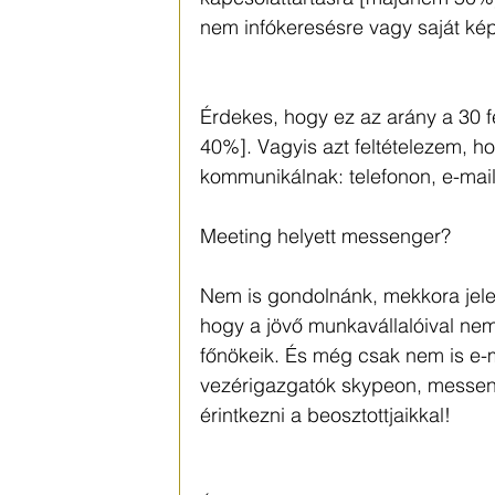
nem infókeresésre vagy saját ké
Érdekes, hogy ez az arány a 30 f
40%]. Vagyis azt feltételezem,
kommunikálnak: telefonon, e-mai
Meeting helyett messenger?
Nem is gondolnánk, mekkora jelen
hogy a jövő munkavállalóival ne
főnökeik. És még csak nem is e-
vezérigazgatók skypeon, messeng
érintkezni a beosztottjaikkal!