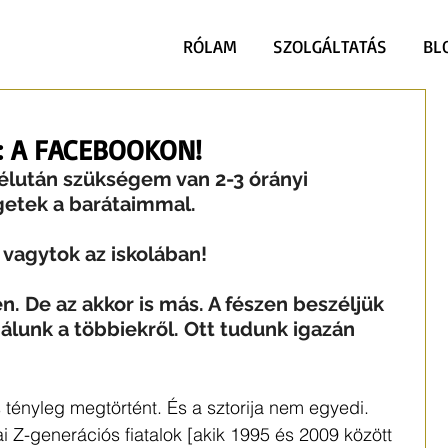
RÓLAM
SZOLGÁLTATÁS
BL
: A FACEBOOKON!
lután szükségem van 2-3 órányi 
getek a barátaimmal. 
vagytok az iskolában!
n. De az akkor is más. A fészen beszéljük 
álunk a többiekről. Ott tudunk igazán 
 tényleg megtörtént. És a sztorija nem egyedi. 
i Z-generációs fiatalok [akik 1995 és 2009 között 