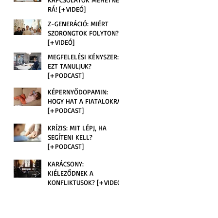
RÁ! [+VIDEÓ]
Z-GENERÁCIÓ: MIÉRT
SZORONGTOK FOLYTON?
[+VIDEÓ]
MEGFELELÉSI KÉNYSZER:
EZT TANULJUK?
[+PODCAST]
KÉPERNYŐDOPAMIN:
HOGY HAT A FIATALOKRA?
[+PODCAST]
KRÍZIS: MIT LÉPJ, HA
SEGÍTENI KELL?
[+PODCAST]
KARÁCSONY:
KIÉLEZŐDNEK A
KONFLIKTUSOK? [+VIDEÓ]