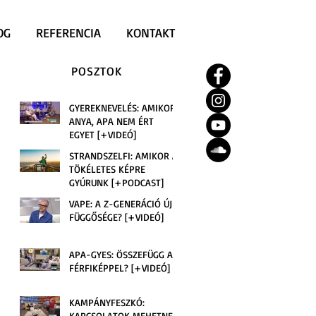
OG
REFERENCIA
KONTAKT
POSZTOK
GYEREKNEVELÉS: AMIKOR
ANYA, APA NEM ÉRT
EGYET [+VIDEÓ]
STRANDSZELFI: AMIKOR A
TÖKÉLETES KÉPRE
GYÚRUNK [+PODCAST]
VAPE: A Z-GENERÁCIÓ ÚJ
FÜGGŐSÉGE? [+VIDEÓ]
APA-GYES: ÖSSZEFÜGG A
FÉRFIKÉPPEL? [+VIDEÓ]
KAMPÁNYFESZKÓ:
KAPCSOLATOK MEHETNEK