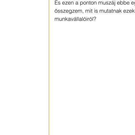
És ezen a ponton muszáj ebbe eg
összegzem, mit is mutatnak eze
munkavállalóiról?