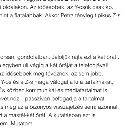
i oldalakon. Az idősebbek, az Y-osok csak kb. 
int a fiatalabbak. Akkor Petra tényleg tipikus Z-s: 
rsan, gondolatban. Jelöljük rajta ezt a két órát... 
gyben üli végig a két óráját a telefonjával! 
 az idősebbek meg tévéznek, az sem jobb. 
-os és a Z-s maga válogatja ki a tartalmakat, 
 És közben kommunikál és médiatartalmat is 
tévét néz – passzívan befogadja a tartalmat. 
s meg az a bizonyos visszajelzés sem: azonnal. 
t a másfél-két órát. A kutatásban ezt is 
tem. Mutatom: