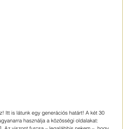
 Itt is látunk egy generációs határt! A két 30 
ugyanarra használja a közösségi oldalakat: 
 Az viszont furcsa – legalábbis nekem –, hogy 