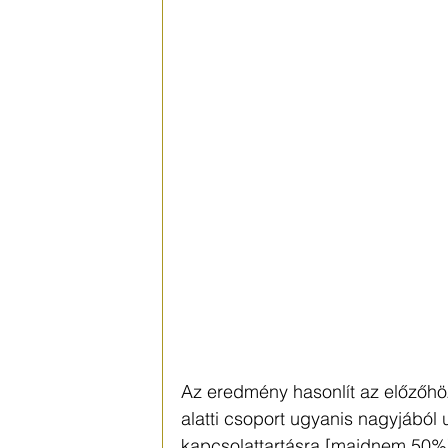
Az eredmény hasonlít az előzőhöz!
alatti csoport ugyanis nagyjából 
kapcsolattartásra [majdnem 50%].