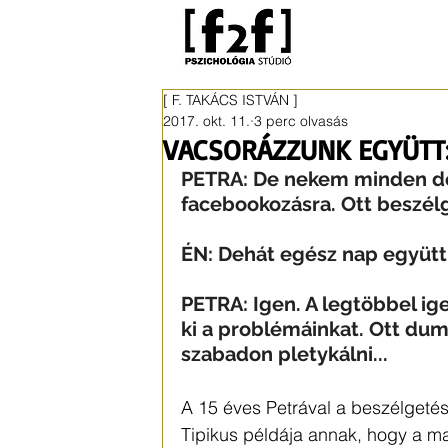
[ F. TAKÁCS ISTVÁN ]
2017. okt. 11.
3 perc olvasás
VACSORÁZZUNK EGYÜTT
PETRA: De nekem minden dé
facebookozásra. Ott beszél
ÉN: Dehát egész nap együtt 
PETRA: Igen. A legtöbbel ige
ki a problémáinkat. Ott dum
szabadon pletykálni...
A 15 éves Petrával a beszélgetés
Tipikus példája annak, hogy a ma