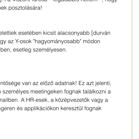
pek posztolására!
elettiek esetében kicsit alacsonyabb [durván 
 hogy az Y-osok "hagyományosabb" módon 
lben, esetleg személyesen. 
tősége van az előző adatnak! Ez azt jelenti, 
m személyes meetingeken fognak találkozni a 
mailben. A HR-esek, a középvezetők vagy a 
eren és applikációkon keresztül fognak 