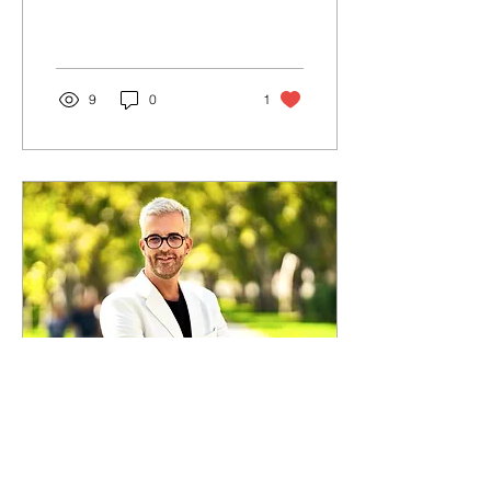
maga a krízis.
9
0
1
2024. ápr. 1.
∙
4
min