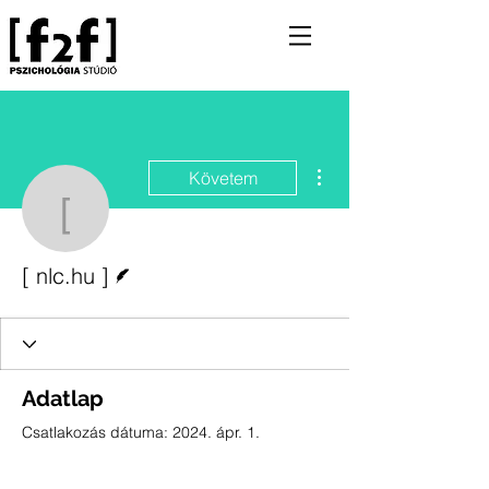
További műveletek
Követem
[ nlc.hu ]
Szerző
[ nlc.hu ]
Adatlap
Csatlakozás dátuma: 2024. ápr. 1.