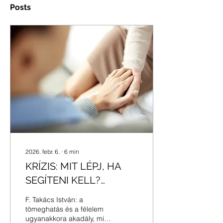
Posts
2026. febr. 6.
∙
6
min
KRÍZIS: MIT LÉPJ, HA
SEGÍTENI KELL?
[+PODCAST]
F. Takács István: a
tömeghatás és a félelem
ugyanakkora akadály, mint